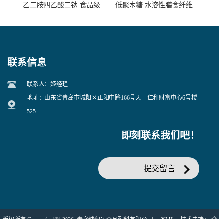
乙二胺四乙酸二钠 食品级
低聚木糖 水溶性膳食纤维
EDTA二钠 现货量大价优
25kg/袋
联系信息
联系人：姬经理
地址：山东省青岛市城阳区正阳中路166号天一仁和财富中心6号楼
525
即刻联系我们吧！
提交留言