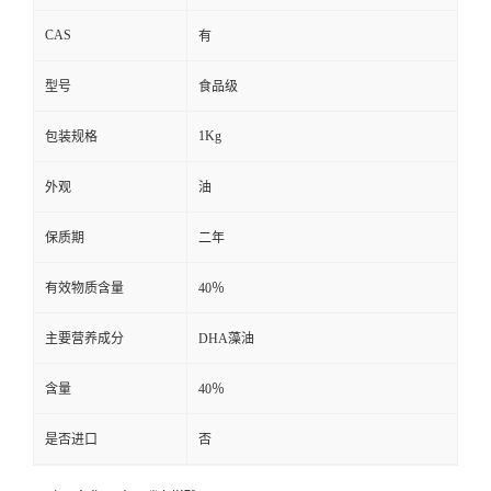
CAS
有
型号
食品级
1Kg
包装规格
外观
油
保质期
二年
有效物质含量
40％
主要营养成分
DHA藻油
含量
40％
是否进口
否