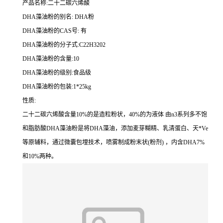
产品名称:二十二碳六烯酸
DHA藻油粉的别名: DHA粉
DHA藻油粉的CAS号: 有
DHA藻油粉的分子式:C22H3202
DHA藻油粉的含量:10
DHA藻油粉的级别:食品级
DHA藻油粉的包装:1*25kg
性质:
二十二碳六烯酸含量10%的是造粒粉状，40%的为液体 由n3系列多不饱
和脂肪酸DHA藻油粉是将DHA藻油，添加麦芽糊精、乳清蛋白、天*Ve
等原辅料，通过微囊包埋技术，喷雾制成粉末状(粉剂) ，内含DHA7%
和10%两种。