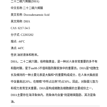
二十二碳六烯酸(DHA)
中文名称:二十二碳六烯酸
英文名称: Docosahexaenoic Acid
英文简称: DHA
CAS: 6217-54-5
分子式: C22H3202
熔点: -44°C
沸点: 447C
性状:油状液体和粉末。
DHA。二十二碗六酸，俗称脑黄金，是一种对人体非常重要的多不有
和脂时酸，星于me08-3不值和脂防酸家族中的重要员。DHA是*纽胞生
长及维持的一种土要元表是大脑和*的重要构成成分，在人体大脑皮层
中含量高达20%，在眼睛“中所占比例”约占50%，因此，对胎婴儿智力
和视力发育至关重要。DHA是构成细胞及细胞膜的主要成份之一，
DHA主要存在海洋鱼体内，而鱼体内含量“则是眼窝脂肪、其次是鱼
油。