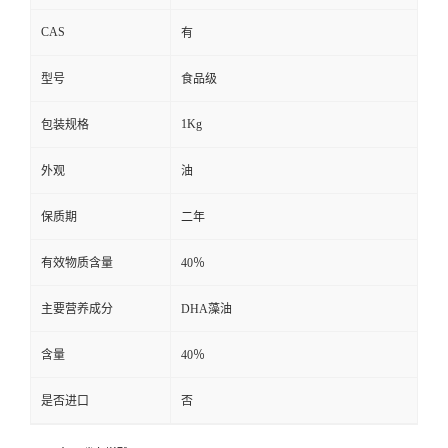
CAS
有
型号
食品级
1Kg
包装规格
外观
油
保质期
二年
有效物质含量
40％
主要营养成分
DHA藻油
含量
40％
是否进口
否