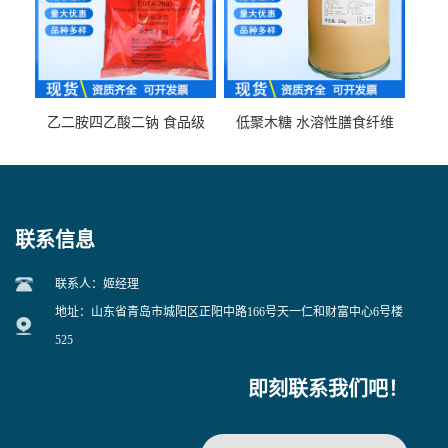
乙二胺四乙酸二钠 食品级
低聚木糖 水溶性膳食纤维
EDTA二钠 现货量大价优
25kg/袋
联系信息
联系人：姬经理
地址：山东省青岛市城阳区正阳中路166号天一仁和财富中心6号楼
525
即刻联系我们吧！