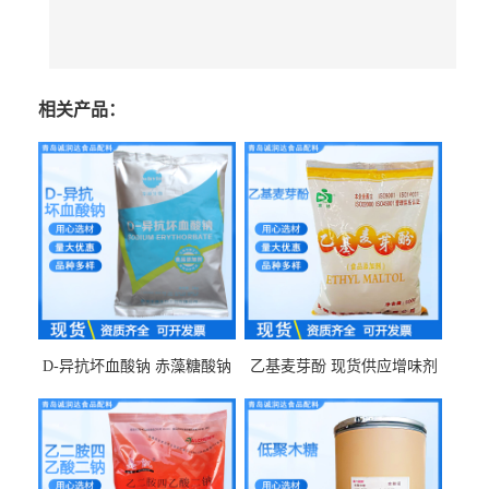
相关产品：
D-异抗坏血酸钠 赤藻糖酸钠
乙基麦芽酚 现货供应增味剂
食品级现货供应
食品级 量大优惠