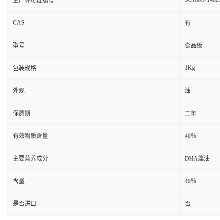
SC106371482
生产许可证编号
CAS
有
型号
食品级
1Kg
包装规格
外观
油
保质期
二年
有效物质含量
40％
主要营养成分
DHA藻油
含量
40％
是否进口
否