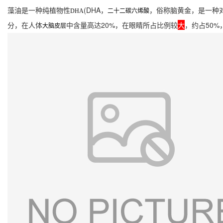
藻油是一种纯植物性
(DHA，
，俗称脑黄金，是一种
DHA
二十二碳六烯酸
分，在人体
中含量高达20%，在眼睛所占比例较
大
，约占50
大脑皮层