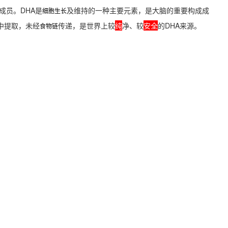
成员。DHA是
及维持的一种主要元素，是大脑
的重要构成成
细胞生长
中提取，未经
传递，是世界上较
纯
净、较
安全
的DHA来源。
食物链