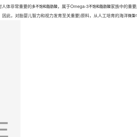
对人体非常重要的
，属于Omega-3
家族中的重要
多不饱和脂肪酸
不饱和脂肪酸
%，因此，对胎婴儿智力和视力发育至关重要)原料，从人工培育的海洋
微藻