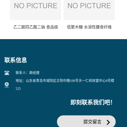
乙二胺四乙酸二钠 食品级
低聚木糖 水溶性膳食纤维
EDTA二钠 现货量大价优
25kg/袋
联系信息
联系人：姬经理
地址：山东省青岛市城阳区正阳中路166号天一仁和财富中心6号楼
525
即刻联系我们吧！
提交留言