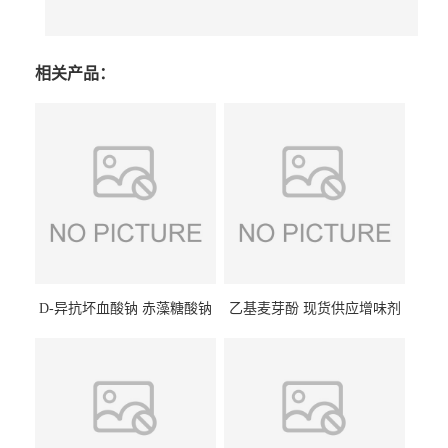
相关产品：
D-异抗坏血酸钠 赤藻糖酸钠
乙基麦芽酚 现货供应增味剂
食品级现货供应
食品级 量大优惠