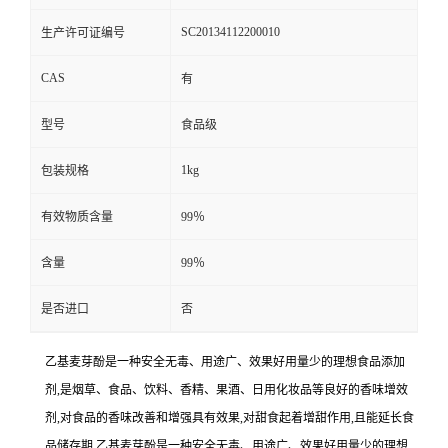
SC20134112200010
生产许可证编号
CAS
有
型号
食品级
1kg
包装规格
有效物质含量
99％
含量
99％
是否进口
否
乙基麦芽酚是一种安全无毒、用途广、效果好用量少的理想食品添加
剂,是烟草、食品、饮料、香精、果酒、日用化妆品等良好的香味增效
剂,对食品的香味改善和增强具有效果,对甜食起着增甜作用,且能延长食
品储存期.乙基麦芽酚是一种安全无毒、用途广、效果好用量少的理想