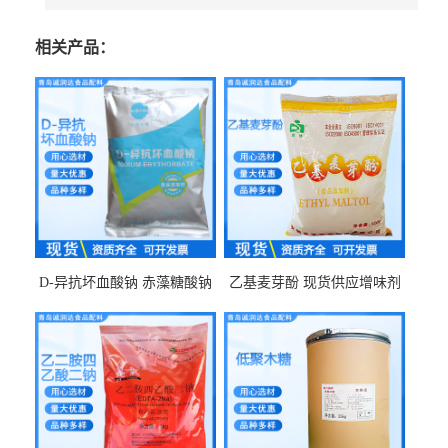
相关产品：
D-异抗坏血酸钠 赤藻糖酸钠
乙基麦芽酚 现货供应增味剂
食品级现货供应
食品级 量大优惠