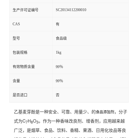
SC20134112200010
生产许可证编号
CAS
有
型号
食品级
1kg
包装规格
有效物质含量
99％
含量
99％
是否进口
否
乙基麦芽酚是一种安全、可靠、用量少、的
，分子
食品添加剂
式为C
H
O
。作为一种香味改良剂、增香剂，应用越来越
7
8
3
广泛，是烟草、食品、饮料、香精、果酒、日用化妆品等良