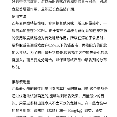
好的香味增效剂，对食品的香味改善和增强具有效果，对甜
食起着增甜作用，且能延长食品储存期。
使用方法
乙基麦芽酚特征性强，容易抢其他风味，所以用量较小，一
般的添加量在0.003%。由于有些乙基麦芽酚同系物在非常低
的使用浓度就能极为有效地起作用，所以在添加于食品时，
要称取或先调成浓度在0.5%以下的储备液，再按配方的配比
加入食品。为了防止其升华损失,应选择工艺中损失最小的温
度加入，而且要充分混合。以保证最终产品中增香剂的分布
均匀。
推荐使用量
乙基麦芽酚的最徍用量可参考其厂家的推荐用量,这个量都是
通过优选法试验确定的,能够达到增香效果、用量最少的目
的。用量过多将出现令人不太喜欢的焦糖味。在一些食品中
的参考用量：调味料（鸡精）20～ 60mg/kg；肉类、鱼类