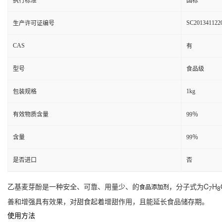
执行标准
国标
SC201341122
生产许可证编号
CAS
有
型号
食品级
1kg
包装规格
有效物质含量
99％
含量
99％
是否进口
否
乙基麦芽酚是一种安全、可靠、用量少、的
，分子式为C
H
食品添加剂
7
8
善和增强具有效果，对甜食起着增甜作用，且能延长食品储存期。
使用方法