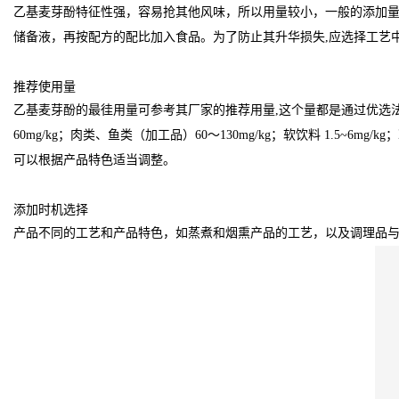
乙基麦芽酚特征性强，容易抢其他风味，所以用量较小，一般的添加量在
储备液，再按配方的配比加入食品。为了防止其升华损失,应选择工艺
推荐使用量
乙基麦芽酚的最徍用量可参考其厂家的推荐用量,这个量都是通过优选
60mg/kg；肉类、鱼类（加工品）60～130mg/kg；软饮料 1.5~6
可以根据产品特色适当调整。
添加时机选择
产品不同的工艺和产品特色，如蒸煮和烟熏产品的工艺，以及调理品