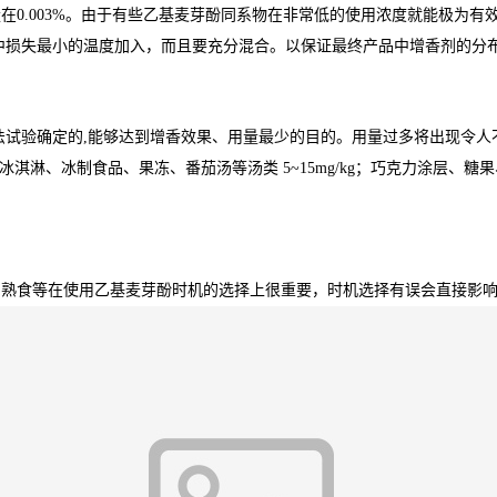
0.003%。由于有些乙基麦芽酚同系物在非常低的使用浓度就能极为有效
中损失最小的温度加入，而且要充分混合。以保证最终产品中增香剂的分
法试验确定的,能够达到增香效果、用量最少的目的。用量过多将出现令人
mg/kg；冰淇淋、冰制食品、果冻、番茄汤等汤类 5~15mg/kg；巧克力涂层
与熟食等在使用乙基麦芽酚时机的选择上很重要，时机选择有误会直接影