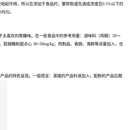
地起作用，所以在添加于食品时，要称取或先调成浓度在0.5%以下的
布均匀。
不太喜欢的焦糖味。在一些食品中的参考用量：调味料（鸡精）20～
、糖果、胶姆糖和甜点心 30~50mg/kg；肉制品、香肠、海鲜等适量加入，也
响产品的特色呈现。一般而言：滚揉的产品料液加入，配粉的产品后期