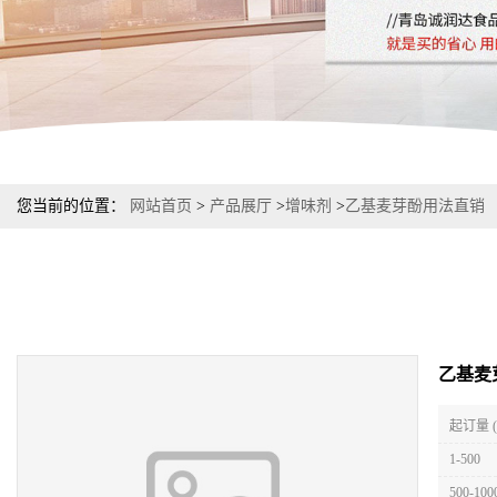
您当前的位置：
网站首页
>
产品展厅
>
增味剂
>
乙基麦芽酚用法直销
乙基麦
起订量 
1-500
500-100