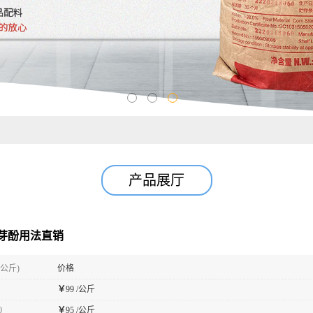
产品展厅
芽酚用法直销
(公斤)
价格
￥
99 /公斤
0
￥
95 /公斤