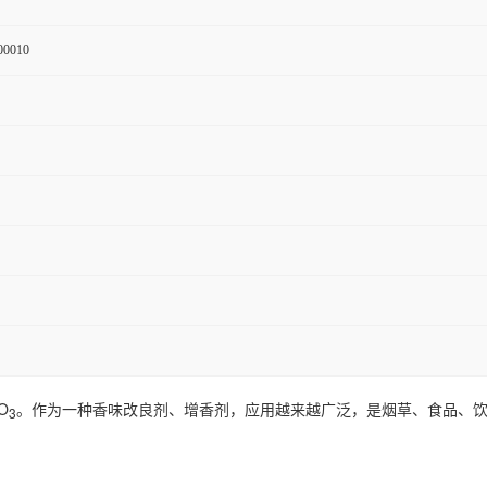
00010
O
。作为一种香味改良剂、增香剂，应用越来越广泛，是烟草、食品、
3