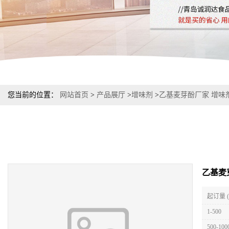
您当前的位置：
网站首页
>
产品展厅
>
增味剂
>
乙基麦芽酚厂家 增味
乙基麦
起订量 
1-500
500-100