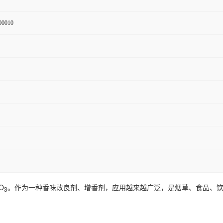
00010
O
。作为一种香味改良剂、增香剂，应用越来越广泛，是烟草、食品、
3