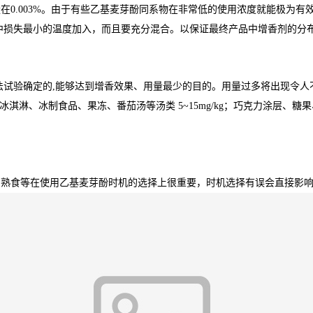
0.003%。由于有些乙基麦芽酚同系物在非常低的使用浓度就能极为有效
中损失最小的温度加入，而且要充分混合。以保证最终产品中增香剂的分
法试验确定的,能够达到增香效果、用量最少的目的。用量过多将出现令人
mg/kg；冰淇淋、冰制食品、果冻、番茄汤等汤类 5~15mg/kg；巧克力涂层
与熟食等在使用乙基麦芽酚时机的选择上很重要，时机选择有误会直接影