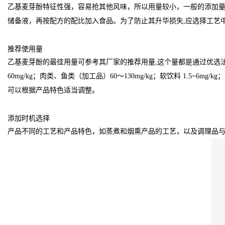
乙基麦芽酚特征性强，容易抢其他风味，所以用量较小，一般的添加量在
储备液，再按配方的配比加入食品。为了防止其升华损失,应选择工艺
推荐使用量
乙基麦芽酚的最徍用量可参考其厂家的推荐用量,这个量都是通过优选
60mg/kg；肉类、鱼类（加工品）60～130mg/kg；软饮料 1.5~6
可以根据产品特色适当调整。
添加时机选择
产品不同的工艺和产品特色，如蒸煮和烟熏产品的工艺，以及调理品