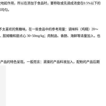
地起作用，所以在添加于食品时，要称取或先调成浓度在0.5%以下的
布均匀。
不太喜欢的焦糖味。在一些食品中的参考用量：调味料（鸡精）20～
、糖果、胶姆糖和甜点心 30~50mg/kg；肉制品、香肠、海鲜等适量加入，也
响产品的特色呈现。一般而言：滚揉的产品料液加入，配粉的产品后期