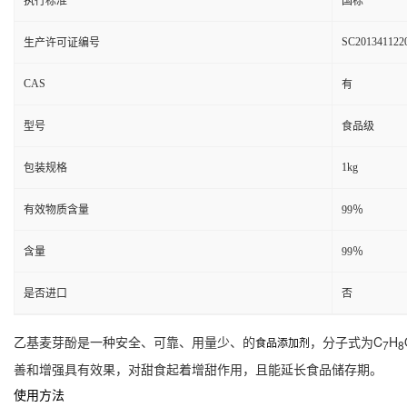
执行标准
国标
SC201341122
生产许可证编号
CAS
有
型号
食品级
1kg
包装规格
有效物质含量
99％
含量
99％
是否进口
否
乙基麦芽酚是一种安全、可靠、用量少、的
，分子式为C
H
食品添加剂
7
8
善和增强具有效果，对甜食起着增甜作用，且能延长食品储存期。
使用方法