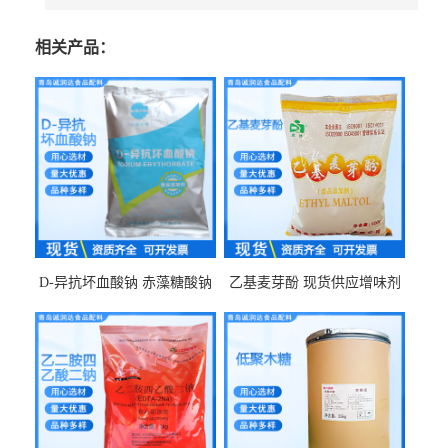
相关产品：
D-异抗坏血酸钠 赤藻糖酸钠
乙基麦芽酚 现货供应增味剂
食品级现货供应
食品级 量大优惠