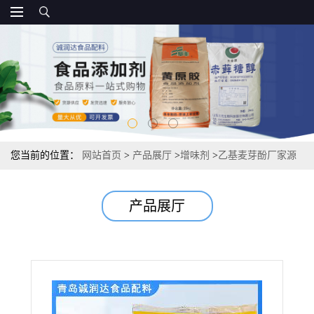
您当前的位置：
网站首页
>
产品展厅
>
增味剂
>
乙基麦芽酚厂家源
头 增味剂资质直销
产品展厅