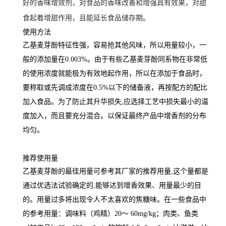
好的香味增效剂，对食品的香味改善和增强具有效果，对甜
食起着增甜作用，且能延长食品储存期。
使用方法
乙基麦芽酚特征性强，容易抢其他风味，所以用量较小，一
般的添加量在0.003%。由于有些乙基麦芽酚同系物在非常低
的使用浓度就能极为有效地起作用，所以在添加于食品时，
要称取或先调成浓度在0.5%以下的储备液，再按配方的配比
加入食品。为了防止其升华损失,应选择工艺中损失最小的温
度加入，而且要充分混合。以保证最终产品中增香剂的分布
均匀。
推荐使用量
乙基麦芽酚的最徍用量可参考其厂家的推荐用量,这个量都是
通过优选法试验确定的,能够达到增香效果、用量最少的目
的。用量过多将出现令人不太喜欢的焦糖味。在一些食品中
的参考用量：调味料（鸡精）20～ 60mg/kg；肉类、鱼类