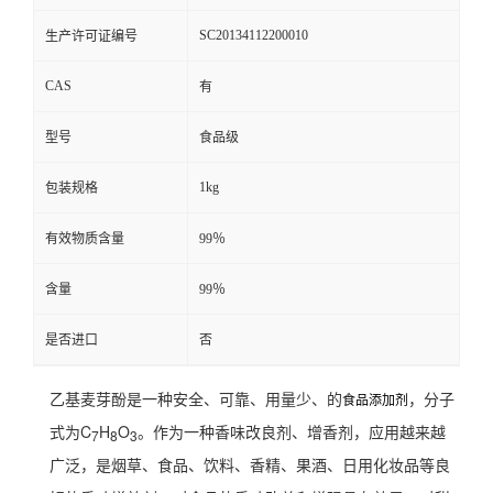
SC20134112200010
生产许可证编号
CAS
有
型号
食品级
1kg
包装规格
有效物质含量
99％
含量
99％
是否进口
否
乙基麦芽酚是一种安全、可靠、用量少、的
，分子
食品添加剂
式为C
H
O
。作为一种香味改良剂、增香剂，应用越来越
7
8
3
广泛，是烟草、食品、饮料、香精、果酒、日用化妆品等良