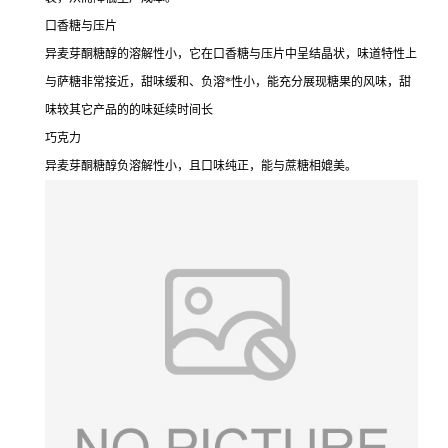
口香糖与压片
异麦芽酮糖醇的溶解性小，它在口香糖与压片中呈结晶状，味道特性上
与萨糖非常接近，甜味缓和、负溶*性小，能充分展现糖果的风味，甜
味较其它产品的的味延续时间长
巧克力
异麦芽酮糖醇负溶解性小，且口味纯正，能与蔗糖相媲美。