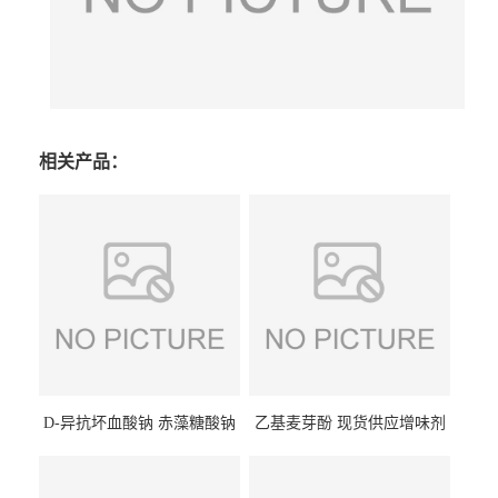
相关产品：
D-异抗坏血酸钠 赤藻糖酸钠
乙基麦芽酚 现货供应增味剂
食品级现货供应
食品级 量大优惠