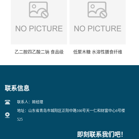
乙二胺四乙酸二钠 食品级
低聚木糖 水溶性膳食纤维
EDTA二钠 现货量大价优
25kg/袋
联系信息
联系人：姬经理
地址：山东省青岛市城阳区正阳中路166号天一仁和财富中心6号楼
525
即刻联系我们吧！