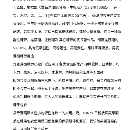
于乙醇。根据国《食品添加剂/使用卫生标准》(GB 270-1996)定: 可在
雪、冰棍、果、点、汁()型饮料工面包果酱(包头) 、图/酒中按生产要要
适使用。当应用于焙烤食品时，可按1:1代替糖，一般不需要改变传统
配方。若褐变太浅，可适当提高焙烤温度，或加少量果糖。它是一种功
能性糖醇，是蔗糖、淀粉糖及 其它糖醇的优良替代品。甜度是蔑糖的
50~60%，具有低吸湿性、高稳定性、高耐受性、甜味正等特点。异麦
芽酮糖醇用途:
异麦芽酮糖醇已被广泛应用 于各类食品的生产:硬糖软糖、口香糖、巧
克力、果冻、清京饮料、冰淇淋、烘烤制品和压片等方面硬
因为异麦芽酮粮酶吗水性小，所以生决乐的、道布的、粘合的或亲违的
时不会存一起，他不易工冷流，生产出来的产品可以散装在包装里，不
必执封和逐个向装，可大大的降低成本，并能使产品有更长的货价期。
糖果包衣
县专芽酮吸水性小的特性存议一的应用广泛。160-200日粉状异麦芽酮
兼在糖果包衣使用后口使兼果的保质期得到亚长，使该兼果更容易向
装，从而降低生产成本。