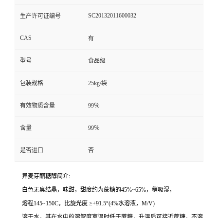
SC20132011600032
生产许可证编号
CAS
有
型号
食品级
包装规格
25kg/袋
有效物质含量
99％
含量
99％
是否进口
否
异麦芽酮糖醇简介:
白色无臭结晶，味甜，甜度约为蔗糖的45%~65%，稍吸湿，
熔程145~150C，比旋光度 ≥+91.5°(4%水溶液，M/V)
溶于水，其在水中的溶解度室温时低于蔗糖，升温后可接近蔗糖，不溶