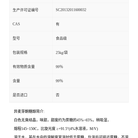
SC20132011600032
生产许可证编号
CAS
有
型号
食品级
包装规格
25kg/袋
有效物质含量
99％
含量
99％
是否进口
否
异麦芽酮糖醇简介:
白色无臭结晶，味甜，甜度约为蔗糖的45%~65%，稍吸湿，
熔程145~150C，比旋光度 ≥+91.5°(4%水溶液，M/V)
溶于水，其在水中的溶解度室温时低于蔗糖，升温后可接近蔗糖，不溶