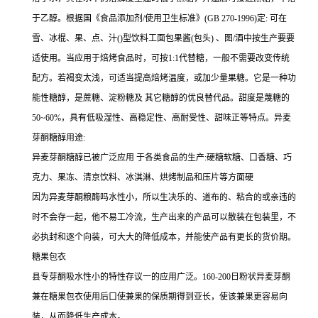
于乙醇。根据国《食品添加剂/使用卫生标准》(GB 270-1996)定: 可在
雪、冰棍、果、点、汁()型饮料工面包果酱(包头) 、图/酒中按生产要要
适使用。当应用于焙烤食品时，可按1:1代替糖，一般不需要改变传统
配方。若褐变太浅，可适当提高焙烤温度，或加少量果糖。它是一种功
能性糖醇，是蔗糖、淀粉糖及 其它糖醇的优良替代品。甜度是蔑糖的
50~60%，具有低吸湿性、高稳定性、高耐受性、甜味正等特点。异麦
芽酮糖醇用途:
异麦芽酮糖醇已被广泛应用 于各类食品的生产:硬糖软糖、口香糖、巧
克力、果冻、清京饮料、冰淇淋、烘烤制品和压片等方面硬
因为异麦芽酮粮酶吗水性小，所以生决乐的、道布的、粘合的或亲违的
时不会存一起，他不易工冷流，生产出来的产品可以散装在包装里，不
必执封和逐个向装，可大大的降低成本，并能使产品有更长的货价期。
糖果包衣
县专芽酮吸水性小的特性存议一的应用广泛。160-200日粉状异麦芽酮
兼在糖果包衣使用后口使兼果的保质期得到亚长，使该兼果更容易向
装，从而降低生产成本。