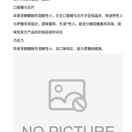
口香糖与压片
异麦芽酮糖醇的溶解性小，它在口香糖与压片中呈结晶状，味道特性上
与萨糖非常接近，甜味缓和、负溶*性小，能充分展现糖果的风味，甜
味较其它产品的的味延续时间长
巧克力
异麦芽酮糖醇负溶解性小，且口味纯正，能与蔗糖相媲美。