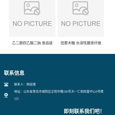
乙二胺四乙酸二钠 食品级
低聚木糖 水溶性膳食纤维
EDTA二钠 现货量大价优
25kg/袋
联系信息
联系人：姬经理
地址：山东省青岛市城阳区正阳中路166号天一仁和财富中心6号楼
525
即刻联系我们吧！