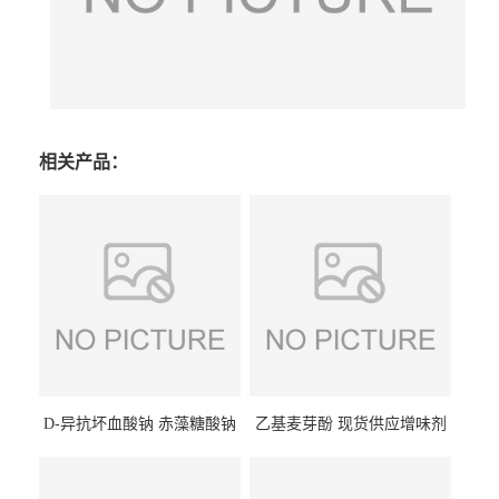
相关产品：
D-异抗坏血酸钠 赤藻糖酸钠
乙基麦芽酚 现货供应增味剂
食品级现货供应
食品级 量大优惠