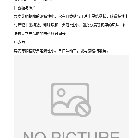
口香糖与压片
异麦芽酮糖醇的溶解性小，它在口香糖与压片中呈结晶状，味道特性上
与萨糖非常接近，甜味缓和、负溶*性小，能充分展现糖果的风味，甜
味较其它产品的的味延续时间长
巧克力
异麦芽酮糖醇负溶解性小，且口味纯正，能与蔗糖相媲美。