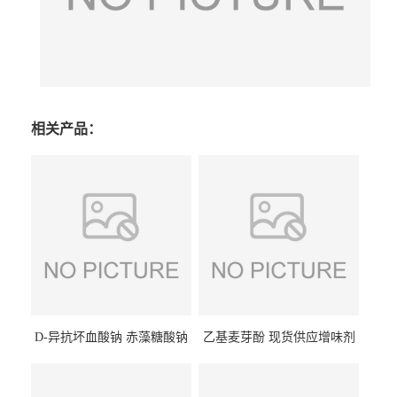
相关产品：
D-异抗坏血酸钠 赤藻糖酸钠
乙基麦芽酚 现货供应增味剂
食品级现货供应
食品级 量大优惠