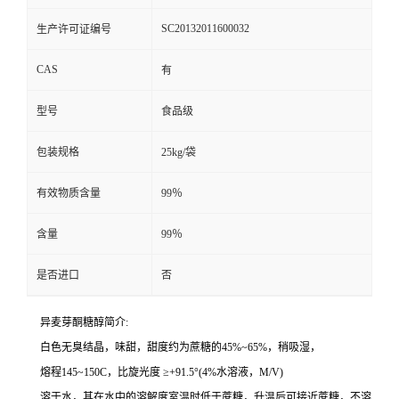
SC20132011600032
生产许可证编号
CAS
有
型号
食品级
包装规格
25kg/袋
有效物质含量
99％
含量
99％
是否进口
否
异麦芽酮糖醇简介:
白色无臭结晶，味甜，甜度约为蔗糖的45%~65%，稍吸湿，
熔程145~150C，比旋光度 ≥+91.5°(4%水溶液，M/V)
溶于水，其在水中的溶解度室温时低于蔗糖，升温后可接近蔗糖，不溶