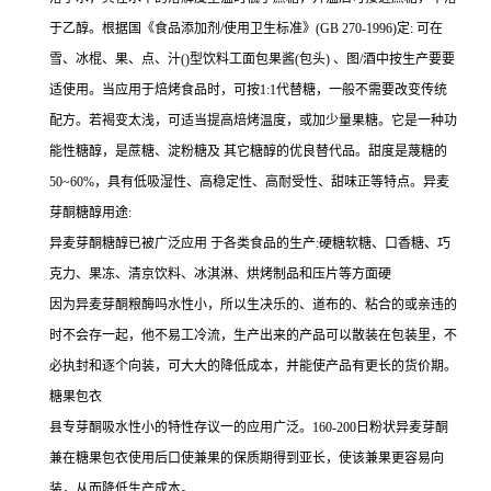
于乙醇。根据国《食品添加剂/使用卫生标准》(GB 270-1996)定: 可在
雪、冰棍、果、点、汁()型饮料工面包果酱(包头) 、图/酒中按生产要要
适使用。当应用于焙烤食品时，可按1:1代替糖，一般不需要改变传统
配方。若褐变太浅，可适当提高焙烤温度，或加少量果糖。它是一种功
能性糖醇，是蔗糖、淀粉糖及 其它糖醇的优良替代品。甜度是蔑糖的
50~60%，具有低吸湿性、高稳定性、高耐受性、甜味正等特点。异麦
芽酮糖醇用途:
异麦芽酮糖醇已被广泛应用 于各类食品的生产:硬糖软糖、口香糖、巧
克力、果冻、清京饮料、冰淇淋、烘烤制品和压片等方面硬
因为异麦芽酮粮酶吗水性小，所以生决乐的、道布的、粘合的或亲违的
时不会存一起，他不易工冷流，生产出来的产品可以散装在包装里，不
必执封和逐个向装，可大大的降低成本，并能使产品有更长的货价期。
糖果包衣
县专芽酮吸水性小的特性存议一的应用广泛。160-200日粉状异麦芽酮
兼在糖果包衣使用后口使兼果的保质期得到亚长，使该兼果更容易向
装，从而降低生产成本。