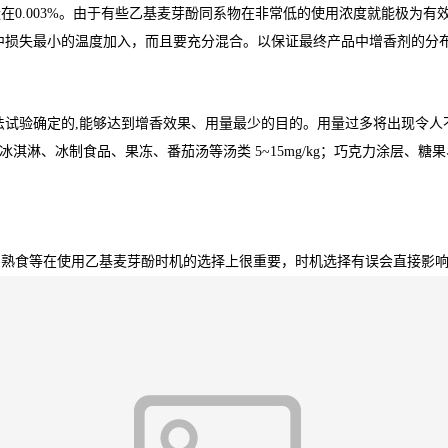
0.003%。由于有些乙基麦芽酚同系物在非常低的使用浓度就能极为有效
中损失最小的温度加入，而且要充分混合。以保证最终产品中增香剂的分
法试验确定的,能够达到增香效果、用量最少的目的。用量过多将出现令人
mg/kg；冰淇淋、冰制食品、果冻、番茄汤等汤类 5~15mg/kg；巧克力涂层
与熟食等在使用乙基麦芽酚时机的选择上很重要，时机选择有误会直接影