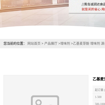
您当前的位置：
网站首页
>
产品展厅
>
增味剂
>
乙基麦芽酚 增味剂 
乙基麦
起订量 
1-500
500-100