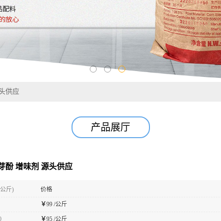
源头供应
产品展厅
芽酚 增味剂 源头供应
(公斤)
价格
￥
99 /公斤
0
￥
95 /公斤