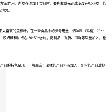
地起作用，所以在添加于食品时，要称取或先调成浓度在0.5%以下的
布均匀。
不太喜欢的焦糖味。在一些食品中的参考用量：调味料（鸡精）20～
、糖果、胶姆糖和甜点心 30~50mg/kg；肉制品、香肠、海鲜等适量加入，也
响产品的特色呈现。一般而言：滚揉的产品料液加入，配粉的产品后期