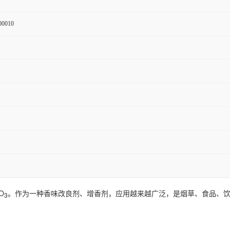
00010
O
。作为一种香味改良剂、增香剂，应用越来越广泛，是烟草、食品、
3