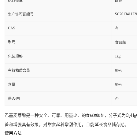
执行标准
国标
SC201341122
生产许可证编号
CAS
有
型号
食品级
1kg
包装规格
有效物质含量
99％
含量
99％
是否进口
否
乙基麦芽酚是一种安全、可靠、用量少、的
，分子式为C
H
食品添加剂
7
8
善和增强具有效果，对甜食起着增甜作用，且能延长食品储存期。
使用方法