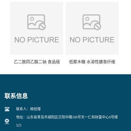
食品级现货供应
食品级 量大优惠
乙二胺四乙酸二钠 食品级
低聚木糖 水溶性膳食纤维
EDTA二钠 现货量大价优
25kg/袋
联系信息
联系人：姬经理
地址：山东省青岛市城阳区正阳中路166号天一仁和财富中心6号楼
525