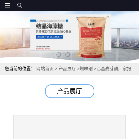
您当前的位置：
网站首页
>
产品展厅
>
增味剂
>
乙基麦芽酚厂家报
价 增味剂供应
产品展厅