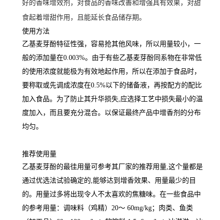
好的香味增效剂，对食品的香味改善和增强具有效果，对甜
食起着增甜作用，且能延长食品储存期。
使用方法
乙基麦芽酚特征性强，容易抢其他风味，所以用量较小，一
般的添加量在0.003%。由于有些乙基麦芽酚同系物在非常低
的使用浓度就能极为有效地起作用，所以在添加于食品时，
要称取或先调成浓度在0.5%以下的储备液，再按配方的配比
加入食品。为了防止其升华损失,应选择工艺中损失最小的温
度加入，而且要充分混合。以保证最终产品中增香剂的分布
均匀。
推荐使用量
乙基麦芽酚的最徍用量可参考其厂家的推荐用量,这个量都是
通过优选法试验确定的,能够达到增香效果、用量最少的目
的。用量过多将出现令人不太喜欢的焦糖味。在一些食品中
的参考用量：调味料（鸡精）20～ 60mg/kg；肉类、鱼类