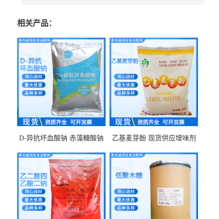
相关产品：
D-异抗坏血酸钠 赤藻糖酸钠
乙基麦芽酚 现货供应增味剂
食品级现货供应
食品级 量大优惠