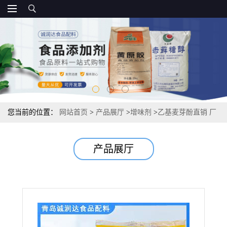
您当前的位置：
网站首页
>
产品展厅
>
增味剂
>
乙基麦芽酚直销 厂
家报价
产品展厅