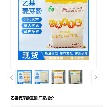
乙基麦芽酚直销 厂家报价