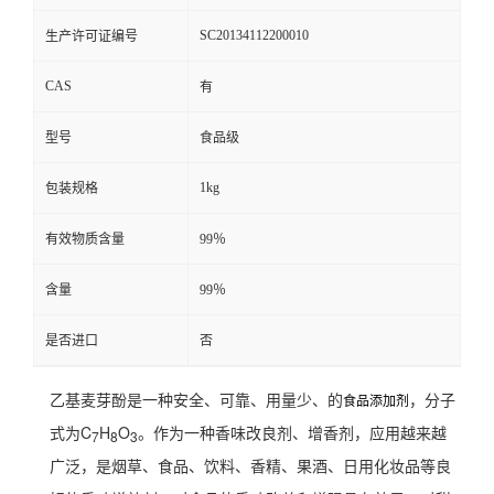
SC20134112200010
生产许可证编号
CAS
有
型号
食品级
1kg
包装规格
有效物质含量
99％
含量
99％
是否进口
否
乙基麦芽酚是一种安全、可靠、用量少、的
，分子
食品添加剂
式为C
H
O
。作为一种香味改良剂、增香剂，应用越来越
7
8
3
广泛，是烟草、食品、饮料、香精、果酒、日用化妆品等良