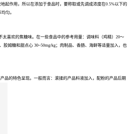
地起作用，所以在添加于食品时，要称取或先调成浓度在0.5%以下的
布均匀。
不太喜欢的焦糖味。在一些食品中的参考用量：调味料（鸡精）20～
、糖果、胶姆糖和甜点心 30~50mg/kg；肉制品、香肠、海鲜等适量加入，也
响产品的特色呈现。一般而言：滚揉的产品料液加入，配粉的产品后期