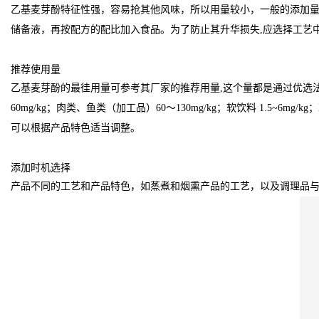
乙基麦芽酚特征性强，容易抢其他风味，所以用量较小，一般的添加量在
储备液，再按配方的配比加入食品。为了防止其升华损失,应选择工艺
推荐使用量
乙基麦芽酚的最徍用量可参考其厂家的推荐用量,这个量都是通过优选
60mg/kg；肉类、鱼类（加工品）60～130mg/kg；软饮料 1.5~6
可以根据产品特色适当调整。
添加时机选择
产品不同的工艺和产品特色，如蒸煮和烟熏产品的工艺，以及调理品