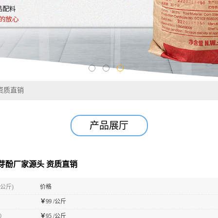
资质直销
产品展厅
芽酚厂家源头 资质直销
(公斤)
价格
￥
99 /公斤
0
￥
95 /公斤