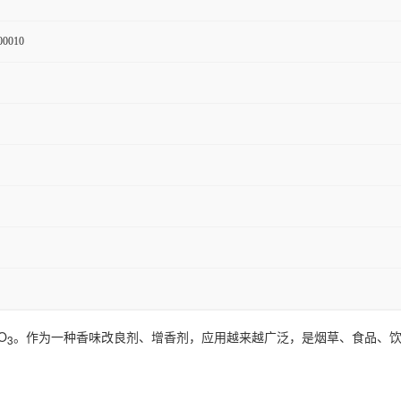
00010
O
。作为一种香味改良剂、增香剂，应用越来越广泛，是烟草、食品、
3