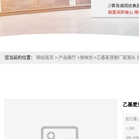
您当前的位置：
网站首页
>
产品展厅
>
增味剂
>
乙基麦芽酚厂家源头 
乙基麦
起订量 
1-500
500-100