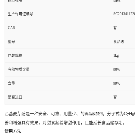
执行标准
国标
SC201341122
生产许可证编号
CAS
有
型号
食品级
1kg
包装规格
有效物质含量
99％
含量
99％
是否进口
否
乙基麦芽酚是一种安全、可靠、用量少、的
，分子式为C
H
食品添加剂
7
8
善和增强具有效果，对甜食起着增甜作用，且能延长食品储存期。
使用方法