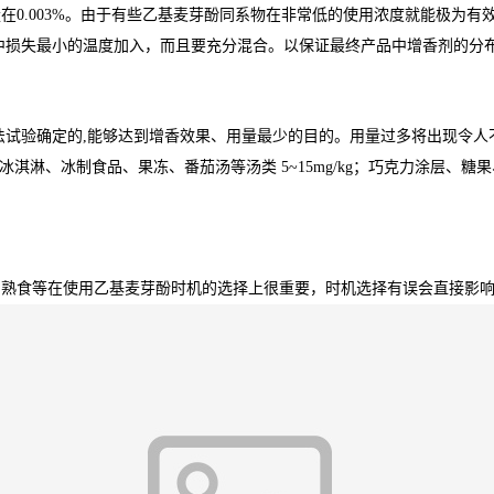
0.003%。由于有些乙基麦芽酚同系物在非常低的使用浓度就能极为有效
中损失最小的温度加入，而且要充分混合。以保证最终产品中增香剂的分
法试验确定的,能够达到增香效果、用量最少的目的。用量过多将出现令人
mg/kg；冰淇淋、冰制食品、果冻、番茄汤等汤类 5~15mg/kg；巧克力涂层
与熟食等在使用乙基麦芽酚时机的选择上很重要，时机选择有误会直接影