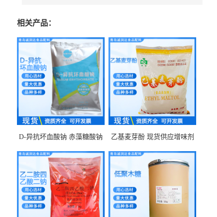
相关产品：
D-异抗坏血酸钠 赤藻糖酸钠
乙基麦芽酚 现货供应增味剂
食品级现货供应
食品级 量大优惠