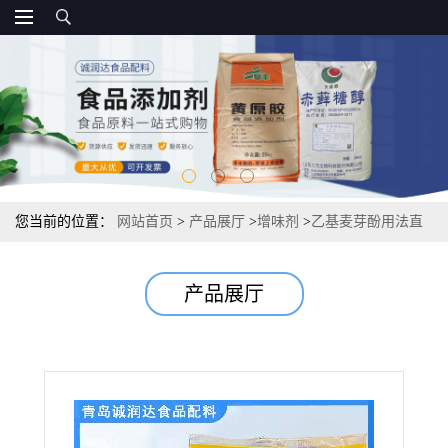
您当前的位置：
网站首页
>
产品展厅
>
增味剂
>
乙基麦芽酚用法直
销供应 报价
产品展厅