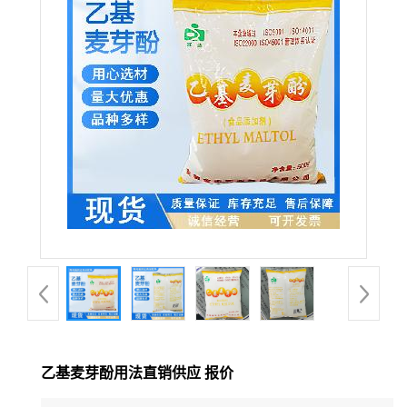
乙基麦芽酚用法直销供应 报价