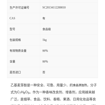
SC20134112200010
生产许可证编号
CAS
有
型号
食品级
1kg
包装规格
有效物质含量
99％
含量
99％
是否进口
否
乙基麦芽酚是一种安全、可靠、用量少、的
，分子
食品添加剂
式为C
H
O
。作为一种香味改良剂、增香剂，应用越来越
7
8
3
广泛，是烟草、食品、饮料、香精、果酒、日用化妆品等良