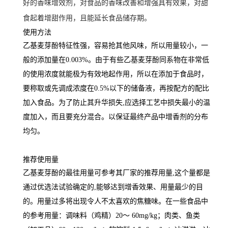
好的香味增效剂，对食品的香味改善和增强具有效果，对甜
食起着增甜作用，且能延长食品储存期。
使用方法
乙基麦芽酚特征性强，容易抢其他风味，所以用量较小，一
般的添加量在0.003%。由于有些乙基麦芽酚同系物在非常低
的使用浓度就能极为有效地起作用，所以在添加于食品时，
要称取或先调成浓度在0.5%以下的储备液，再按配方的配比
加入食品。为了防止其升华损失,应选择工艺中损失最小的温
度加入，而且要充分混合。以保证最终产品中增香剂的分布
均匀。
推荐使用量
乙基麦芽酚的最徍用量可参考其厂家的推荐用量,这个量都是
通过优选法试验确定的,能够达到增香效果、用量最少的目
的。用量过多将出现令人不太喜欢的焦糖味。在一些食品中
的参考用量：调味料（鸡精）20～ 60mg/kg；肉类、鱼类