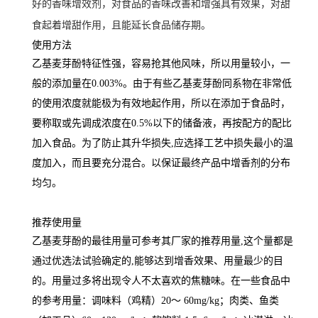
好的香味增效剂，对食品的香味改善和增强具有效果，对甜
食起着增甜作用，且能延长食品储存期。
使用方法
乙基麦芽酚特征性强，容易抢其他风味，所以用量较小，一
般的添加量在0.003%。由于有些乙基麦芽酚同系物在非常低
的使用浓度就能极为有效地起作用，所以在添加于食品时，
要称取或先调成浓度在0.5%以下的储备液，再按配方的配比
加入食品。为了防止其升华损失,应选择工艺中损失最小的温
度加入，而且要充分混合。以保证最终产品中增香剂的分布
均匀。
推荐使用量
乙基麦芽酚的最徍用量可参考其厂家的推荐用量,这个量都是
通过优选法试验确定的,能够达到增香效果、用量最少的目
的。用量过多将出现令人不太喜欢的焦糖味。在一些食品中
的参考用量：调味料（鸡精）20～ 60mg/kg；肉类、鱼类