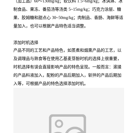
（加工品）60～130mg/kg；软饮料 1.5~6mg/kg；冰淇淋、冰
制食品、果冻、番茄汤等汤类 5~15mg/kg；巧克力涂层、糖
果、胶姆糖和甜点心 30~50mg/kg；肉制品、香肠、海鲜等适
量加入，也可以根据产品特色适当调整。
添加时机选择
产品不同的工艺和产品特色，如蒸煮和烟熏产品的工艺，以
及调理品与熟食等在使用乙基麦芽酚时机的选择上很重要，
时机选择有误会直接影响产品的特色呈现。一般而言：滚揉
的产品料液加入，配粉的产品后期加入，斩拌的产品后期加
入等，可根据产品的特色选择添加时机。