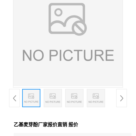
乙基麦芽酚厂家报价直销 报价