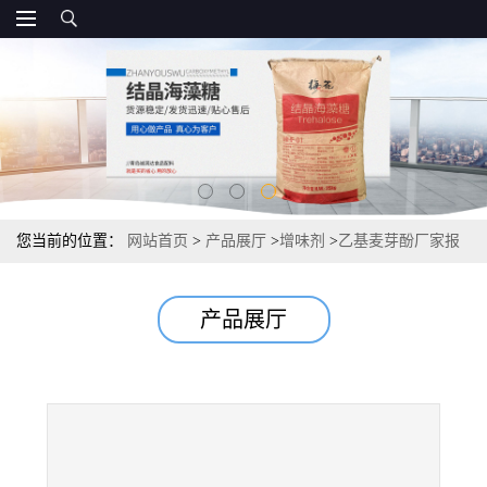
您当前的位置：
网站首页
>
产品展厅
>
增味剂
>
乙基麦芽酚厂家报
价直销 报价
产品展厅