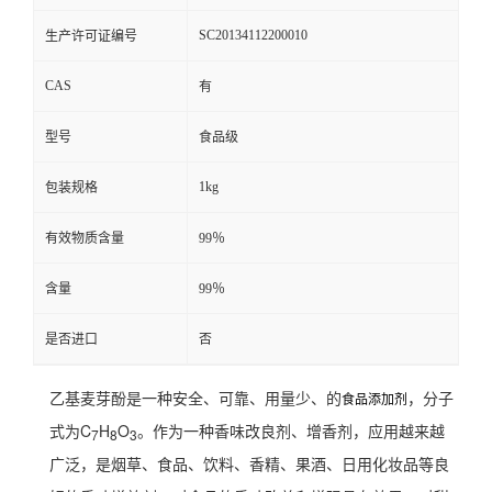
SC20134112200010
生产许可证编号
CAS
有
型号
食品级
1kg
包装规格
有效物质含量
99％
含量
99％
是否进口
否
乙基麦芽酚是一种安全、可靠、用量少、的
，分子
食品添加剂
式为C
H
O
。作为一种香味改良剂、增香剂，应用越来越
7
8
3
广泛，是烟草、食品、饮料、香精、果酒、日用化妆品等良