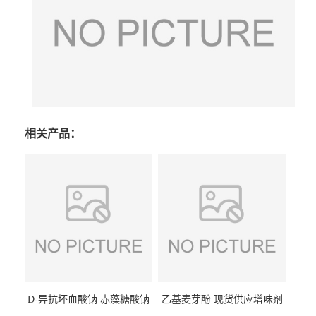
相关产品：
D-异抗坏血酸钠 赤藻糖酸钠
乙基麦芽酚 现货供应增味剂