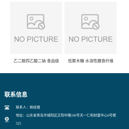
食品级现货供应
食品级 量大优惠
乙二胺四乙酸二钠 食品级
低聚木糖 水溶性膳食纤维
EDTA二钠 现货量大价优
25kg/袋
联系信息
联系人：姬经理
地址：山东省青岛市城阳区正阳中路166号天一仁和财富中心6号楼
525