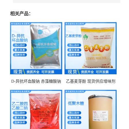
相关产品：
D-异抗坏血酸钠 赤藻糖酸钠
乙基麦芽酚 现货供应增味剂
食品级现货供应
食品级 量大优惠