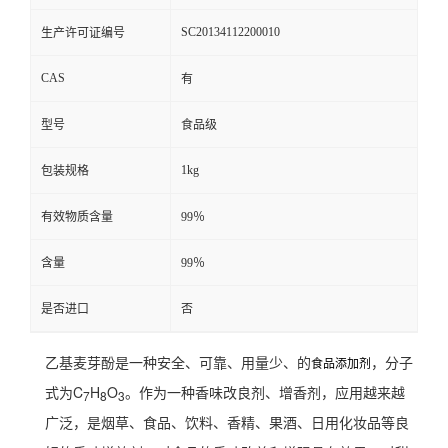
SC20134112200010
生产许可证编号
CAS
有
型号
食品级
1kg
包装规格
有效物质含量
99％
含量
99％
是否进口
否
乙基麦芽酚是一种安全、可靠、用量少、的
，分子
食品添加剂
式为C
H
O
。作为一种香味改良剂、增香剂，应用越来越
7
8
3
广泛，是烟草、食品、饮料、香精、果酒、日用化妆品等良