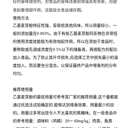
好的香味增效剂，对食品的香味改善和增强具有效果，对甜
食起着增甜作用，且能延长食品储存期。
使用方法
乙基麦芽酚特征性强，容易抢其他风味，所以用量较小，一
般的添加量在0.003%。由于有些乙基麦芽酚同系物在非常低
的使用浓度就能极为有效地起作用，所以在添加于食品时，
要称取或先调成浓度在0.5%以下的储备液，再按配方的配比
加入食品。为了防止其升华损失,应选择工艺中损失最小的温
度加入，而且要充分混合。以保证最终产品中增香剂的分布
均匀。
推荐使用量
乙基麦芽酚的最徍用量可参考其厂家的推荐用量,这个量都是
通过优选法试验确定的,能够达到增香效果、用量最少的目
的。用量过多将出现令人不太喜欢的焦糖味。在一些食品中
的参考用量：调味料（鸡精）20～ 60mg/kg；肉类、鱼类