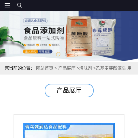
您当前的位置：
网站首页
>
产品展厅
>
增味剂
>
乙基麦芽酚源头 用
法资质报价
产品展厅