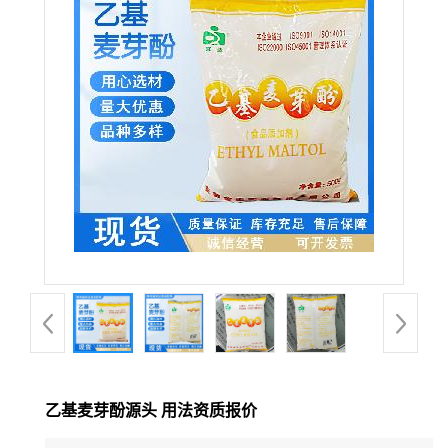
乙基麦芽酚源头 用法资质报价