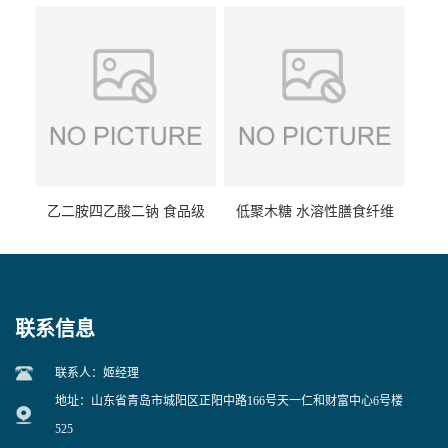
食品级现货供应
食品级 量大优惠
乙二胺四乙酸二钠 食品级
低聚木糖 水溶性膳食纤维
EDTA二钠 现货量大价优
25kg/袋
联系信息
联系人：姬经理
地址：山东省青岛市城阳区正阳中路166号天一仁和财富中心6号楼
525