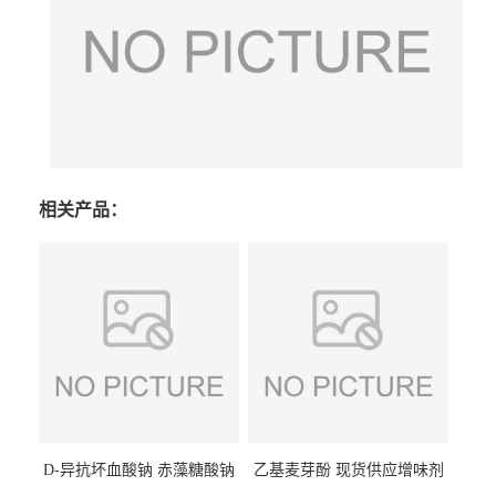
相关产品：
D-异抗坏血酸钠 赤藻糖酸钠
乙基麦芽酚 现货供应增味剂