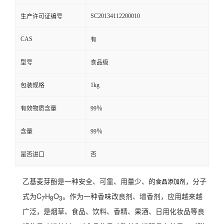
SC20134112200010
生产许可证编号
CAS
有
型号
食品级
1kg
包装规格
有效物质含量
99％
含量
99％
是否进口
否
乙基麦芽酚是一种安全、可靠、用量少、的
，分子
食品添加剂
式为C
H
O
。作为一种香味改良剂、增香剂，应用越来越
7
8
3
广泛，是烟草、食品、饮料、香精、果酒、日用化妆品等良