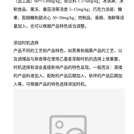
（加工品）60～130mg/kg；软饮料 1.5~6mg/kg；冰淇淋、冰
制食品、果冻、番茄汤等汤类 5~15mg/kg；巧克力涂层、糖
果、胶姆糖和甜点心 30~50mg/kg；肉制品、香肠、海鲜等适
量加入，也可以根据产品特色适当调整。
添加时机选择
产品不同的工艺和产品特色，如蒸煮和烟熏产品的工艺，以
及调理品与熟食等在使用乙基麦芽酚时机的选择上很重要，
时机选择有误会直接影响产品的特色呈现。一般而言：滚揉
的产品料液加入，配粉的产品后期加入，斩拌的产品后期加
入等，可根据产品的特色选择添加时机。