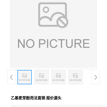
乙基麦芽酚用法直销 报价源头