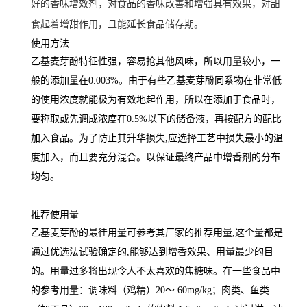
好的香味增效剂，对食品的香味改善和增强具有效果，对甜
食起着增甜作用，且能延长食品储存期。
使用方法
乙基麦芽酚特征性强，容易抢其他风味，所以用量较小，一
般的添加量在0.003%。由于有些乙基麦芽酚同系物在非常低
的使用浓度就能极为有效地起作用，所以在添加于食品时，
要称取或先调成浓度在0.5%以下的储备液，再按配方的配比
加入食品。为了防止其升华损失,应选择工艺中损失最小的温
度加入，而且要充分混合。以保证最终产品中增香剂的分布
均匀。
推荐使用量
乙基麦芽酚的最徍用量可参考其厂家的推荐用量,这个量都是
通过优选法试验确定的,能够达到增香效果、用量最少的目
的。用量过多将出现令人不太喜欢的焦糖味。在一些食品中
的参考用量：调味料（鸡精）20～ 60mg/kg；肉类、鱼类