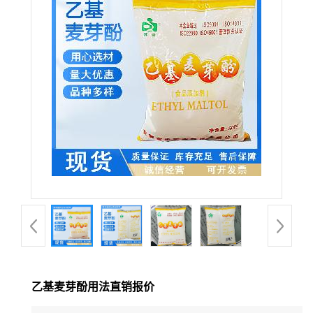
乙基麦芽酚用法直销报价