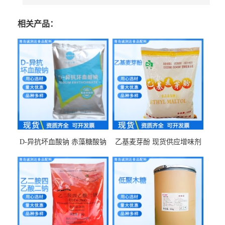
相关产品：
D-异抗坏血酸钠 赤藻糖酸钠
乙基麦芽酚 现货供应增味剂
食品级现货供应
食品级 量大优惠