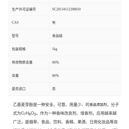
SC20134112200010
生产许可证编号
CAS
有
型号
食品级
1kg
包装规格
有效物质含量
99％
含量
99％
是否进口
否
乙基麦芽酚是一种安全、可靠、用量少、的
，分子
食品添加剂
式为C
H
O
。作为一种香味改良剂、增香剂，应用越来越
7
8
3
广泛，是烟草、食品、饮料、香精、果酒、日用化妆品等良