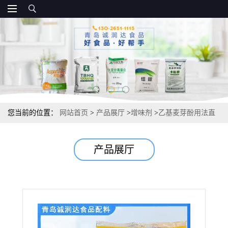
您当前的位置：
网站首页
>
产品展厅
>
增味剂
>
乙基麦芽酚用法直
销报价
产品展厅