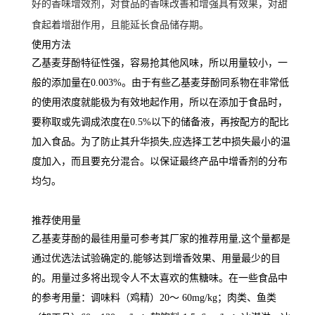
好的香味增效剂，对食品的香味改善和增强具有效果，对甜
食起着增甜作用，且能延长食品储存期。
使用方法
乙基麦芽酚特征性强，容易抢其他风味，所以用量较小，一
般的添加量在0.003%。由于有些乙基麦芽酚同系物在非常低
的使用浓度就能极为有效地起作用，所以在添加于食品时，
要称取或先调成浓度在0.5%以下的储备液，再按配方的配比
加入食品。为了防止其升华损失,应选择工艺中损失最小的温
度加入，而且要充分混合。以保证最终产品中增香剂的分布
均匀。
推荐使用量
乙基麦芽酚的最徍用量可参考其厂家的推荐用量,这个量都是
通过优选法试验确定的,能够达到增香效果、用量最少的目
的。用量过多将出现令人不太喜欢的焦糖味。在一些食品中
的参考用量：调味料（鸡精）20～ 60mg/kg；肉类、鱼类