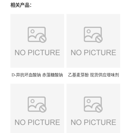
相关产品：
D-异抗坏血酸钠 赤藻糖酸钠
乙基麦芽酚 现货供应增味剂
食品级现货供应
食品级 量大优惠