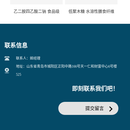
乙二胺四乙酸二钠 食品级
低聚木糖 水溶性膳食纤维
EDTA二钠 现货量大价优
25kg/袋
联系信息
联系人：姬经理
地址：山东省青岛市城阳区正阳中路166号天一仁和财富中心6号楼
525
即刻联系我们吧！
提交留言