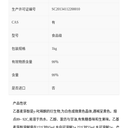
SC20134112200010
生产许可证编号
CAS
有
型号
食品级
1kg
包装规格
有效物质含量
99％
含量
99％
是否进口
否
产品性状
乙基麦芽酚是y-叱喃酮的衍生物,为白色或微黄色晶体,遇喊呈黄色。熔
点89~ 92C,易溶于热水、乙醇、氯仿与甘油,有焦糖香味和生果味。乙基
麦芽酚溶解度在15°C时65mL水中可溶解1g,25°C时55mL水可溶解1g。产