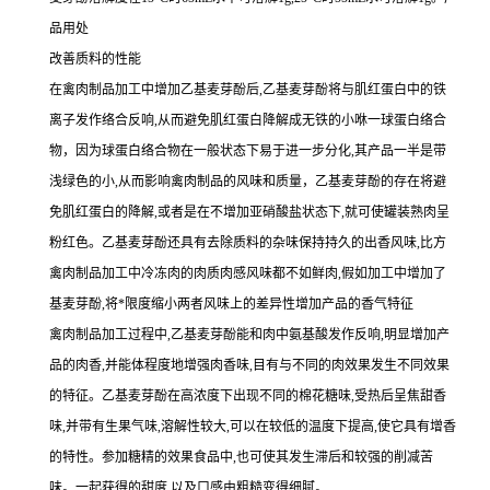
品用处
改善质料的性能
在禽肉制品加工中增加乙基麦芽酚后,乙基麦芽酚将与肌红蛋白中的铁
离子发作络合反响,从而避免肌红蛋白降解成无铁的小咻一球蛋白络合
物，因为球蛋白络合物在一般状态下易于进一步分化,其产品一半是带
浅绿色的小,从而影响禽肉制品的风味和质量，乙基麦芽酚的存在将避
免肌红蛋白的降解,或者是在不增加亚硝酸盐状态下,就可使罐装熟肉呈
粉红色。乙基麦芽酚还具有去除质料的杂味保持持久的出香风味,比方
禽肉制品加工中冷冻肉的肉质肉感风味都不如鲜肉,假如加工中增加了
基麦芽酚,将*限度缩小两者风味上的差异性增加产品的香气特征
禽肉制品加工过程中,乙基麦芽酚能和肉中氨基酸发作反响,明显增加产
品的肉香,并能体程度地增强肉香味,目有与不同的肉效果发生不同效果
的特征。乙基麦芽酚在高浓度下出现不同的棉花糖味,受热后呈焦甜香
味,并带有生果气味,溶解性较大,可以在较低的温度下提高,使它具有增香
的特性。参加糖精的效果食品中,也可使其发生滞后和较强的削减苦
味。一起获得的甜度,以及口感由粗糙变得细腻。