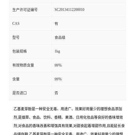
SC20134112200010
生产许可证编号
CAS
有
型号
食品级
1kg
包装规格
有效物质含量
99％
含量
99％
是否进口
否
乙基麦芽酚是一种安全无毒、用途广、效果好用量少的理想食品添加
剂,是烟草、食品、饮料、香精、果酒、日用化妆品等良好的香味增效
剂,对食品的香味改善和增强具有效果,对甜食起着增甜作用,且能延长食
品储存期.乙基麦芽酚是一种安全无毒、用途广、效果好用量少的理想