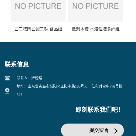
乙二胺四乙酸二钠 食品级
低聚木糖 水溶性膳食纤维
EDTA二钠 现货量大价优
25kg/袋
联系信息
联系人：姬经理
地址：山东省青岛市城阳区正阳中路166号天一仁和财富中心6号楼
525
即刻联系我们吧！
提交留言