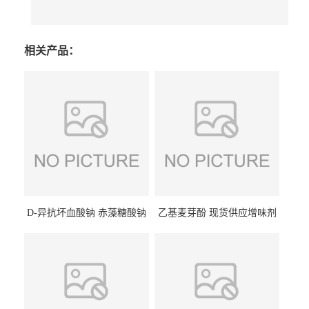
相关产品：
D-异抗坏血酸钠 赤藻糖酸钠
乙基麦芽酚 现货供应增味剂
食品级现货供应
食品级 量大优惠