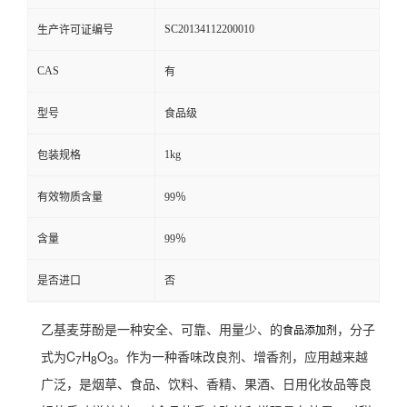
SC20134112200010
生产许可证编号
CAS
有
型号
食品级
1kg
包装规格
有效物质含量
99％
含量
99％
是否进口
否
乙基麦芽酚是一种安全、可靠、用量少、的
，分子
食品添加剂
式为C
H
O
。作为一种香味改良剂、增香剂，应用越来越
7
8
3
广泛，是烟草、食品、饮料、香精、果酒、日用化妆品等良