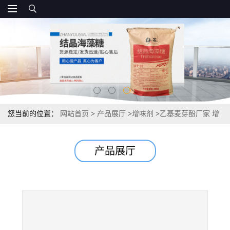
您当前的位置：
网站首页
>
产品展厅
>
增味剂
>
乙基麦芽酚厂家 增
味剂供应资质
产品展厅