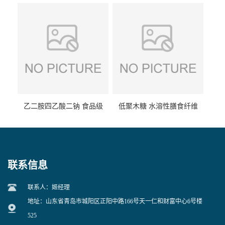
食品级现货供应
食品级 量大优惠
乙二胺四乙酸二钠 食品级
低聚木糖 水溶性膳食纤维
EDTA二钠 现货量大价优
25kg/袋
联系信息
联系人：姬经理
地址：山东省青岛市城阳区正阳中路166号天一仁和财富中心6号楼
525