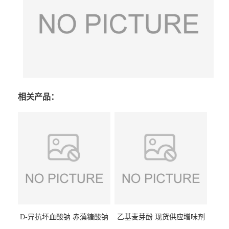
相关产品：
D-异抗坏血酸钠 赤藻糖酸钠
乙基麦芽酚 现货供应增味剂