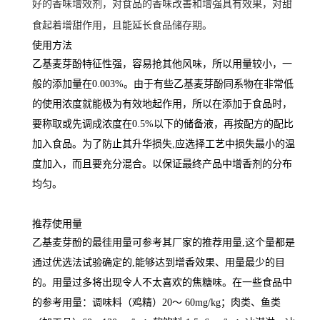
好的香味增效剂，对食品的香味改善和增强具有效果，对甜
食起着增甜作用，且能延长食品储存期。
使用方法
乙基麦芽酚特征性强，容易抢其他风味，所以用量较小，一
般的添加量在0.003%。由于有些乙基麦芽酚同系物在非常低
的使用浓度就能极为有效地起作用，所以在添加于食品时，
要称取或先调成浓度在0.5%以下的储备液，再按配方的配比
加入食品。为了防止其升华损失,应选择工艺中损失最小的温
度加入，而且要充分混合。以保证最终产品中增香剂的分布
均匀。
推荐使用量
乙基麦芽酚的最徍用量可参考其厂家的推荐用量,这个量都是
通过优选法试验确定的,能够达到增香效果、用量最少的目
的。用量过多将出现令人不太喜欢的焦糖味。在一些食品中
的参考用量：调味料（鸡精）20～ 60mg/kg；肉类、鱼类