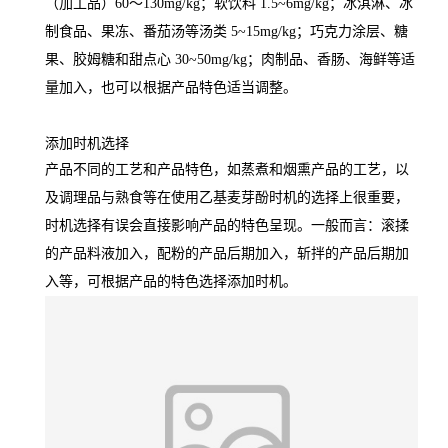
（加工品）60～130mg/kg；软饮料 1.5~6mg/kg；冰淇淋、冰
制食品、果冻、番茄汤等汤类 5~15mg/kg；巧克力涂层、糖
果、胶姆糖和甜点心 30~50mg/kg；肉制品、香肠、海鲜等适
量加入，也可以根据产品特色适当调整。
添加时机选择
产品不同的工艺和产品特色，如蒸煮和烟熏产品的工艺，以
及调理品与熟食等在使用乙基麦芽酚时机的选择上很重要，
时机选择有误会直接影响产品的特色呈现。一般而言：滚揉
的产品料液加入，配粉的产品后期加入，斩拌的产品后期加
入等，可根据产品的特色选择添加时机。