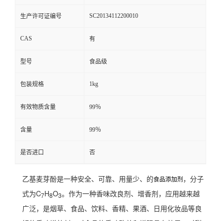
SC20134112200010
生产许可证编号
CAS
有
型号
食品级
1kg
包装规格
有效物质含量
99％
含量
99％
是否进口
否
乙基麦芽酚是一种安全、可靠、用量少、的
，分子
食品添加剂
式为C
H
O
。作为一种香味改良剂、增香剂，应用越来越
7
8
3
广泛，是烟草、食品、饮料、香精、果酒、日用化妆品等良