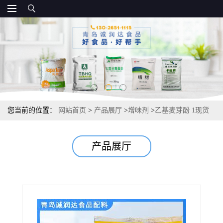
您当前的位置：
网站首页
>
产品展厅
>
增味剂
>
乙基麦芽酚 1现货
供应增味剂食品级 量大优惠
产品展厅