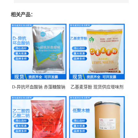
相关产品：
D-异抗坏血酸钠 赤藻糖酸钠
乙基麦芽酚 现货供应增味剂
食品级现货供应
食品级 量大优惠