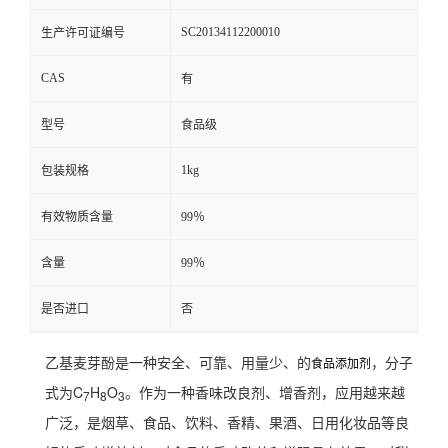
SC20134112200010
生产许可证编号
CAS
有
型号
食品级
1kg
包装规格
有效物质含量
99％
含量
99％
是否进口
否
乙基麦芽酚是一种安全、可靠、用量少、的
，分子
食品添加剂
式为C
H
O
。作为一种香味改良剂、增香剂，应用越来越
7
8
3
广泛，是烟草、食品、饮料、香精、果酒、日用化妆品等良