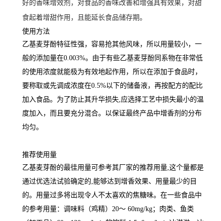
好的香味增效剂，对食品的香味改善和增强具有效果，对甜
食起着增甜作用，且能延长食品储存期。
使用方法
乙基麦芽酚特征性强，容易抢其他风味，所以用量较小，一
般的添加量在0.003%。由于有些乙基麦芽酚同系物在非常低
的使用浓度就能极为有效地起作用，所以在添加于食品时，
要称取或先调成浓度在0.5%以下的储备液，再按配方的配比
加入食品。为了防止其升华损失,应选择工艺中损失最小的温
度加入，而且要充分混合。以保证最终产品中增香剂的分布
均匀。
推荐使用量
乙基麦芽酚的最徍用量可参考其厂家的推荐用量,这个量都是
通过优选法试验确定的,能够达到增香效果、用量最少的目
的。用量过多将出现令人不太喜欢的焦糖味。在一些食品中
的参考用量：调味料（鸡精）20～ 60mg/kg；肉类、鱼类