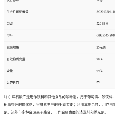
执行标准
国标
SC201320411
生产许可证编号
CAS
526-83-0
GB25545-201
型号
包装规格
25kg袋
有效物质含量
99％
含量
99％
是否进口
否
L(+)-酒石酸广泛用作饮料和其他食品的酸味剂，用于葡萄酒、软
树脂整理的催化剂，谷维素生产的PH调节剂；利用其络合性，用作电
剂。还能与多种金属离子络合，可作金属表面的清洗剂和抛光剂。