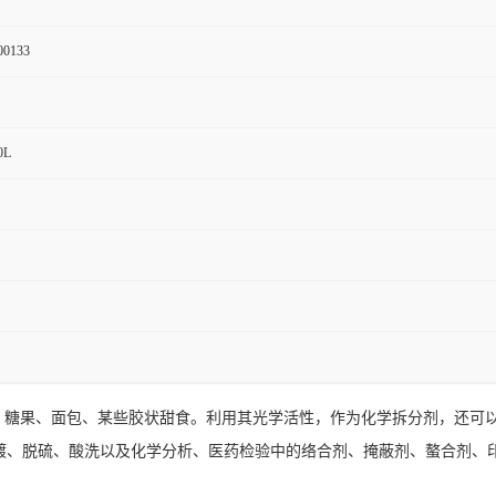
00133
0L
饮料、糖果、面包、某些胶状甜食。利用其光学活性，作为化学拆分剂，还
镀、脱硫、酸洗以及化学分析、医药检验中的络合剂、掩蔽剂、螯合剂、