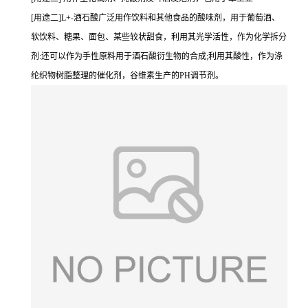
[用途二]L+-酒石酸广泛用作饮料和其他食品的酸味剂，用于葡萄酒、
软饮料、糖果、面包、某些较状甜食，利用其光学活性，作为化学拆分
剂:还可以作为手性原料用于酒石酸衍生物的合成;利用其酸性，作为涤
纶织物树脂整理的催化剂，谷维素生产的PH调节剂。