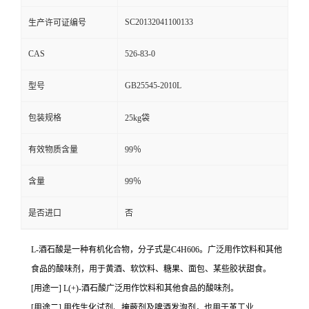
SC20132041100133
生产许可证编号
CAS
526-83-0
GB25545-2010L
型号
包装规格
25kg袋
有效物质含量
99％
含量
99％
是否进口
否
L-酒石酸是一种有机化合物，分子式是C4H606。广泛用作饮料和其他
食品的酸味剂，用于黄酒、软饮料、糖果、面包、某些胶状甜食。
[用途一] L(+)-酒石酸广泛用作饮料和其他食品的酸味剂。
[用途二] 用作生化试剂、掩蔽剂及啤酒发泡剂，也用于革工业