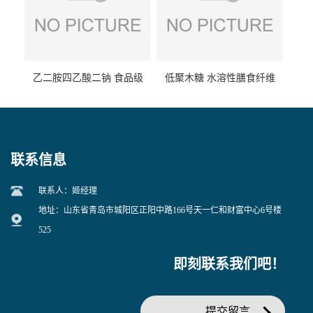
乙二胺四乙酸二钠 食品级
低聚木糖 水溶性膳食纤维
EDTA二钠 现货量大价优
25kg/袋
联系信息
联系人：姬经理
地址：山东省青岛市城阳区正阳中路166号天一仁和财富中心6号楼
525
即刻联系我们吧！
提交留言