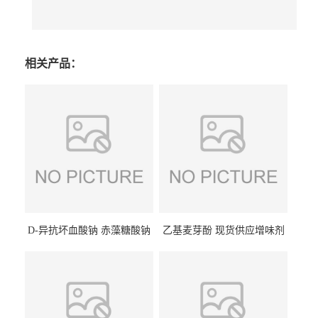
相关产品：
D-异抗坏血酸钠 赤藻糖酸钠
乙基麦芽酚 现货供应增味剂
食品级现货供应
食品级 量大优惠