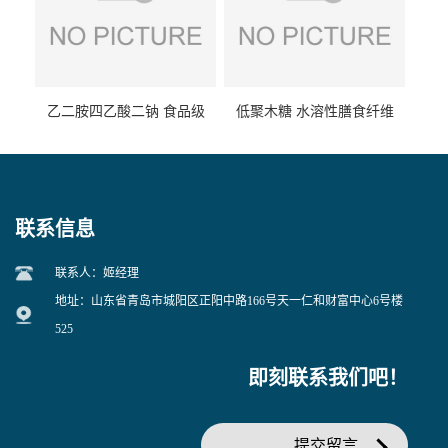
乙二胺四乙酸二钠 食品级
低聚木糖 水溶性膳食纤维
EDTA二钠 现货量大价优
25kg/袋
联系信息
联系人：姬经理
地址：山东省青岛市城阳区正阳中路166号天一仁和财富中心6号楼
525
即刻联系我们吧！
提交留言