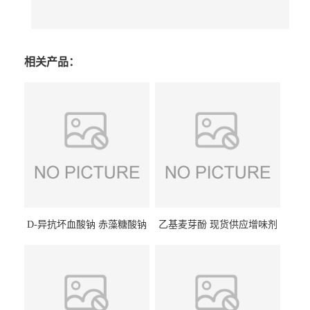
相关产品：
D-异抗坏血酸钠 赤藻糖酸钠
乙基麦芽酚 现货供应增味剂
食品级现货供应
食品级 量大优惠