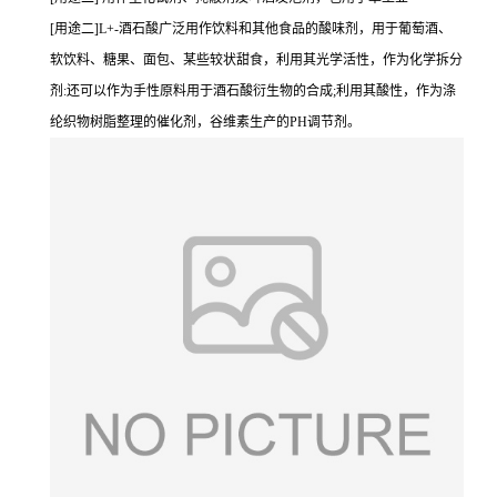
[用途二]L+-酒石酸广泛用作饮料和其他食品的酸味剂，用于葡萄酒、
软饮料、糖果、面包、某些较状甜食，利用其光学活性，作为化学拆分
剂:还可以作为手性原料用于酒石酸衍生物的合成;利用其酸性，作为涤
纶织物树脂整理的催化剂，谷维素生产的PH调节剂。