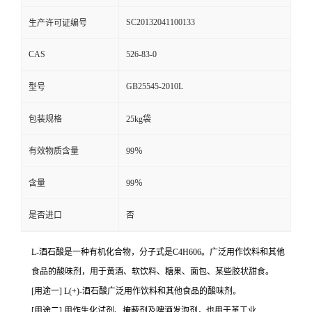
SC20132041100133
生产许可证编号
CAS
526-83-0
GB25545-2010L
型号
包装规格
25kg袋
有效物质含量
99％
含量
99％
是否进口
否
L-酒石酸是一种有机化合物，分子式是C4H606。广泛用作饮料和其他
食品的酸味剂，用于黄酒、软饮料、糖果、面包、某些胶状甜食。
[用途一] L(+)-酒石酸广泛用作饮料和其他食品的酸味剂。
[用途二] 用作生化试剂、掩蔽剂及啤酒发泡剂，也用于革工业