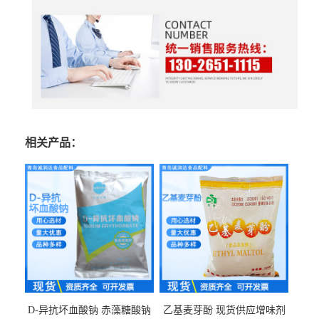
相关产品：
D-异抗坏血酸钠 赤藻糖酸钠
乙基麦芽酚 现货供应增味剂