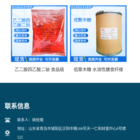
食品级现货供应
食品级 量大优惠
乙二胺四乙酸二钠 食品级
低聚木糖 水溶性膳食纤维
EDTA二钠 现货量大价优
25kg/袋
联系信息
联系人：姬经理
地址：山东省青岛市城阳区正阳中路166号天一仁和财富中心6号楼
525