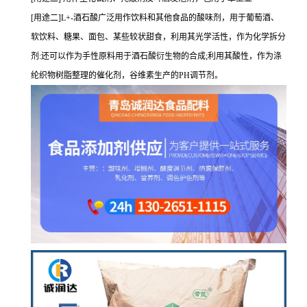
[用途二]L+-酒石酸广泛用作饮料和其他食品的酸味剂，用于葡萄酒、
软饮料、糖果、面包、某些较状甜食，利用其光学活性，作为化学拆分
剂:还可以作为手性原料用于酒石酸衍生物的合成;利用其酸性，作为涤
纶织物树脂整理的催化剂，谷维素生产的PH调节剂。