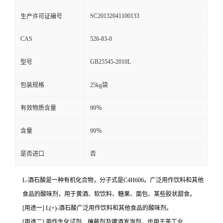
SC20132041100133
生产许可证编号
CAS
526-83-0
GB25545-2010L
型号
包装规格
25kg袋
有效物质含量
99％
含量
99％
是否进口
否
L-酒石酸是一种有机化合物，分子式是C4H606。广泛用作饮料和其他
食品的酸味剂，用于黄酒、软饮料、糖果、面包、某些胶状甜食。
[用途一] L(+)-酒石酸广泛用作饮料和其他食品的酸味剂。
[用途二] 用作生化试剂、掩蔽剂及啤酒发泡剂，也用于革工业