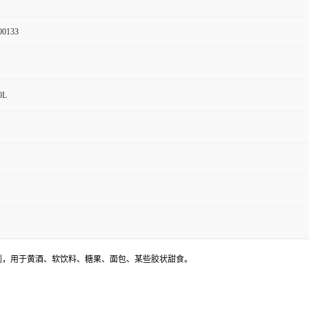
00133
0L
味剂，用于黄酒、软饮料、糖果、面包、某些胶状甜食。