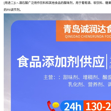
[用途二]L+-酒石酸广泛用作饮料和其他食品的酸味剂，用于葡萄酒、软饮料、
的PH调节剂。