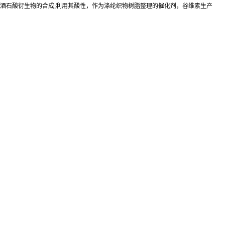
于酒石酸衍生物的合成;利用其酸性，作为涤纶织物树脂整理的催化剂，谷维素生产