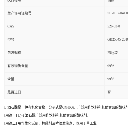
执行标准
国标
SC201320411
生产许可证编号
CAS
526-83-0
GB25545-201
型号
包装规格
25kg袋
有效物质含量
99％
含量
99％
是否进口
否
L-酒石酸是一种有机化合物，分子式是C4H606。广泛用作饮料和其他食品的酸
[用途一] L(+)-酒石酸广泛用作饮料和其他食品的酸味剂。
[用途二] 用作生化试剂、掩蔽剂及啤酒发泡剂，也用于革工业