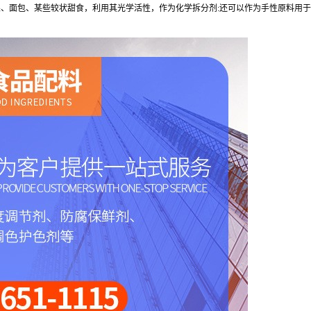
糖果、面包、某些较状甜食，利用其光学活性，作为化学拆分剂:还可以作为手性原料用