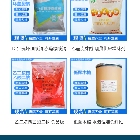
D-异抗坏血酸钠 赤藻糖酸钠
乙基麦芽酚 现货供应增味剂
食品级现货供应
食品级 量大优惠
乙二胺四乙酸二钠 食品级
低聚木糖 水溶性膳食纤维
EDTA二钠 现货量大价优
25kg/袋