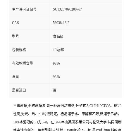
SC13237098200767
生产许可证编号
CAS
56038-13-2
型号
食品级
包装规格
10kg/箱
有效物质含量
98％
含量
98％
是否进口
否
三氯蔗糖,俗称蔗糖素,是一种高倍甜味剂,分子式为C12H19CI308。稳定
性高,对光、热、pH均很稳定。极易溶于水、甲醇和乙醇,微溶于乙酷。
10%水溶液的pH为5~8。在1976年由英国泰莱公司与伦敦大学 共同研制
并申请专利的一种新型甜味剂,并于1988年投入市场,是以糖 为原料的功