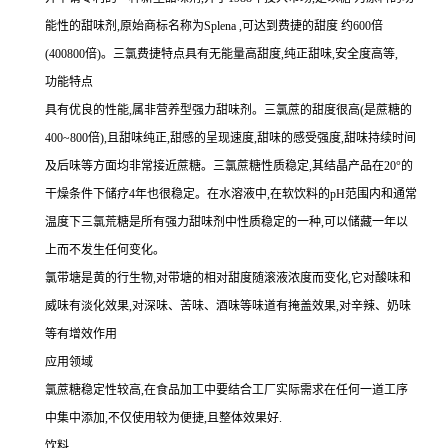
能性的甜味剂,原始商标名称为Splena ,可达到费捷的甜度 约600倍
(400800倍)。三氯费捷特点具有无能量高甜度,纯正甜味,安全度高等,
功能特点
具有优良的性能,属非营养型强力甜味剂。三氯蔗的甜度很高(是蔗糖的
400~800倍),且甜味纯正,甜感的呈现速度,甜味的感受强度,甜味持续时间
及后味等方面均非常接近蔗糖。三氯蔗糖性质稳定,其结晶产品在20°的
干燥条件下储疗4年也很稳定。在水溶液中,在软饮料的pH范围内和通常
温度下三氯荒糖是所有强力甜味剂中性质稳定的一种,可以储藏一年以
上而不发生任何变化。
氯带塘是黄的行生物,对带塘的相对甜度随滚液浓度而变化,它对酸味和
威味有淡化效果,对深味、苦味、酒味等味道有掩盖效果,对辛辣、奶味
等有增效作用
应用领域
氯蔗糖稳定性较高,在食品加工中要结合工厂实际需求在任何一道工序
中集中添加,不仅使用较为便捷,且整体效果好.
饮料