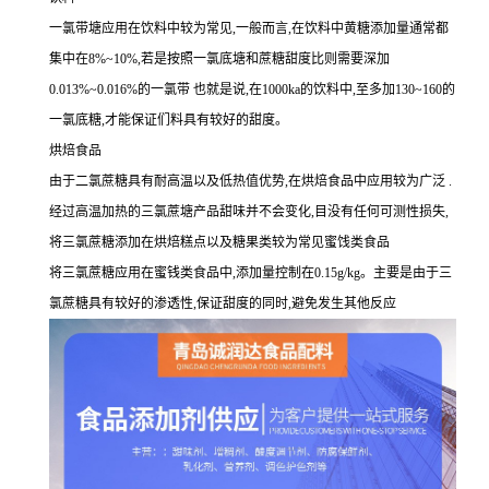
一氯带塘应用在饮料中较为常见,一般而言,在饮料中黄糖添加量通常都
集中在8%~10%,若是按照一氯底塘和蔗糖甜度比则需要深加
0.013%~0.016%的一氯带 也就是说,在1000ka的饮料中,至多加130~160的
一氯底糖,才能保证们料具有较好的甜度。
烘焙食品
由于二氯蔗糖具有耐高温以及低热值优势,在烘焙食品中应用较为广泛 .
经过高温加热的三氯蔗塘产品甜味并不会变化,目没有任何可测性损失,
将三氯蔗糖添加在烘焙糕点以及糖果类较为常见蜜饯类食品
将三氯蔗糖应用在蜜钱类食品中,添加量控制在0.15g/kg。主要是由于三
氯蔗糖具有较好的渗透性,保证甜度的同时,避免发生其他反应