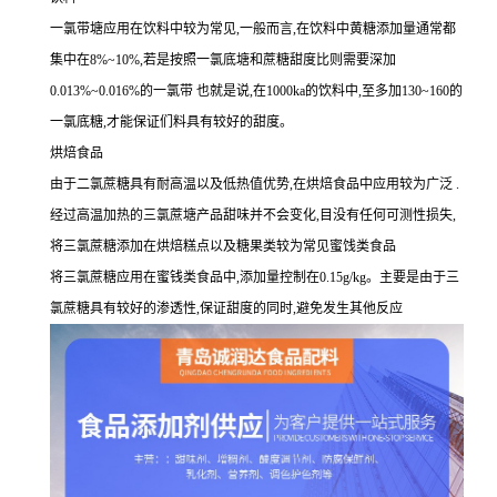
一氯带塘应用在饮料中较为常见,一般而言,在饮料中黄糖添加量通常都
集中在8%~10%,若是按照一氯底塘和蔗糖甜度比则需要深加
0.013%~0.016%的一氯带 也就是说,在1000ka的饮料中,至多加130~160的
一氯底糖,才能保证们料具有较好的甜度。
烘焙食品
由于二氯蔗糖具有耐高温以及低热值优势,在烘焙食品中应用较为广泛 .
经过高温加热的三氯蔗塘产品甜味并不会变化,目没有任何可测性损失,
将三氯蔗糖添加在烘焙糕点以及糖果类较为常见蜜饯类食品
将三氯蔗糖应用在蜜钱类食品中,添加量控制在0.15g/kg。主要是由于三
氯蔗糖具有较好的渗透性,保证甜度的同时,避免发生其他反应