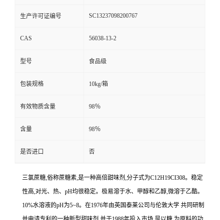
SC13237098200767
生产许可证编号
CAS
56038-13-2
型号
食品级
包装规格
10kg/箱
有效物质含量
98％
含量
98％
是否进口
否
三氯蔗糖,俗称蔗糖素,是一种高倍甜味剂,分子式为C12H19CI308。稳定
性高,对光、热、pH均很稳定。极易溶于水、甲醇和乙醇,微溶于乙酷。
10%水溶液的pH为5~8。在1976年由英国泰莱公司与伦敦大学 共同研制
并申请专利的一种新型甜味剂,并于1988年投入市场,是以糖 为原料的功