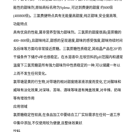
能性的甜味剂,原始商标名称为Splena ,可达到费捷的甜度 约600倍
(400800倍)。三氯费捷特点具有无能量高甜度,纯正甜味,安全度高等,
功能特点
具有优良的性能,属非营养型强力甜味剂。三氯蔗的甜度很高(是蔗糖的
400~800倍),且甜味纯正,甜感的呈现速度,甜味的感受强度,甜味持续时间
及后味等方面均非常接近蔗糖。三氯蔗糖性质稳定,其结晶产品在20°的
干燥条件下储疗4年也很稳定。在水溶液中,在软饮料的pH范围内和通常
温度下三氯荒糖是所有强力甜味剂中性质稳定的一种,可以储藏一年以
上而不发生任何变化。
氯带塘是黄的行生物,对带塘的相对甜度随滚液浓度而变化,它对酸味和
威味有淡化效果,对深味、苦味、酒味等味道有掩盖效果,对辛辣、奶味
等有增效作用
应用领域
氯蔗糖稳定性较高,在食品加工中要结合工厂实际需求在任何一道工序
中集中添加,不仅使用较为便捷,且整体效果好.
饮料