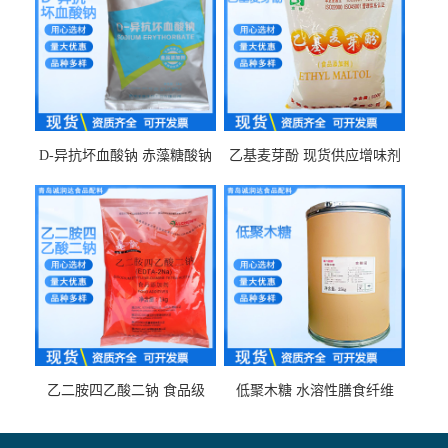
D-异抗坏血酸钠 赤藻糖酸钠
乙基麦芽酚 现货供应增味剂
食品级现货供应
食品级 量大优惠
乙二胺四乙酸二钠 食品级
低聚木糖 水溶性膳食纤维
EDTA二钠 现货量大价优
25kg/袋