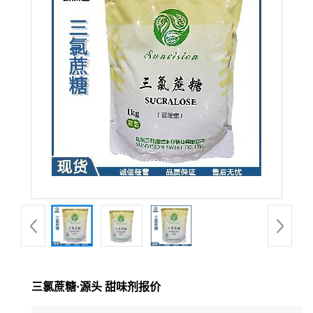
三氯蔗糖·源头 甜味剂报价