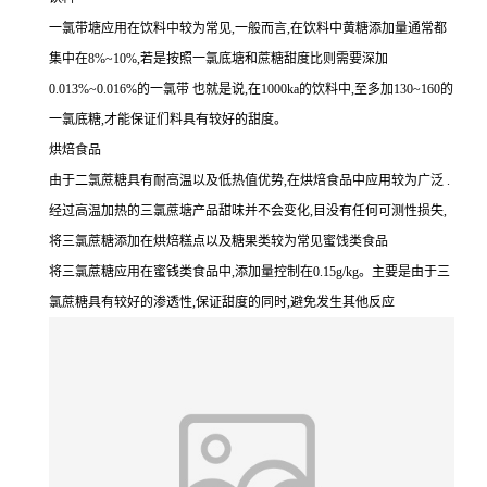
一氯带塘应用在饮料中较为常见,一般而言,在饮料中黄糖添加量通常都
集中在8%~10%,若是按照一氯底塘和蔗糖甜度比则需要深加
0.013%~0.016%的一氯带 也就是说,在1000ka的饮料中,至多加130~160的
一氯底糖,才能保证们料具有较好的甜度。
烘焙食品
由于二氯蔗糖具有耐高温以及低热值优势,在烘焙食品中应用较为广泛 .
经过高温加热的三氯蔗塘产品甜味并不会变化,目没有任何可测性损失,
将三氯蔗糖添加在烘焙糕点以及糖果类较为常见蜜饯类食品
将三氯蔗糖应用在蜜钱类食品中,添加量控制在0.15g/kg。主要是由于三
氯蔗糖具有较好的渗透性,保证甜度的同时,避免发生其他反应