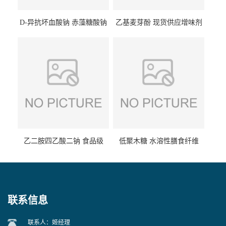
D-异抗坏血酸钠 赤藻糖酸钠
乙基麦芽酚 现货供应增味剂
食品级现货供应
食品级 量大优惠
乙二胺四乙酸二钠 食品级
低聚木糖 水溶性膳食纤维
EDTA二钠 现货量大价优
25kg/袋
联系信息
联系人：姬经理