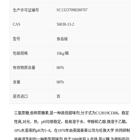
SC13237098200767
生产许可证编号
CAS
56038-13-2
型号
食品级
包装规格
10kg/箱
有效物质含量
98％
含量
98％
是否进口
否
三氯蔗糖,俗称蔗糖素,是一种高倍甜味剂,分子式为C12H19CI308。稳定
性高,对光、热、pH均很稳定。极易溶于水、甲醇和乙醇,微溶于乙酷。
10%水溶液的pH为5~8。在1976年由英国泰莱公司与伦敦大学 共同研制
并申请专利的一种新型甜味剂,并于1988年投入市场,是以糖 为原料的功