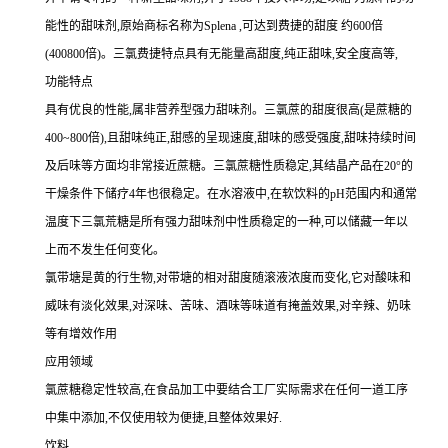
能性的甜味剂,原始商标名称为Splena ,可达到费捷的甜度 约600倍
(400800倍)。三氯费捷特点具有无能量高甜度,纯正甜味,安全度高等,
功能特点
具有优良的性能,属非营养型强力甜味剂。三氯蔗的甜度很高(是蔗糖的
400~800倍),且甜味纯正,甜感的呈现速度,甜味的感受强度,甜味持续时间
及后味等方面均非常接近蔗糖。三氯蔗糖性质稳定,其结晶产品在20°的
干燥条件下储疗4年也很稳定。在水溶液中,在软饮料的pH范围内和通常
温度下三氯荒糖是所有强力甜味剂中性质稳定的一种,可以储藏一年以
上而不发生任何变化。
氯带塘是黄的行生物,对带塘的相对甜度随滚液浓度而变化,它对酸味和
威味有淡化效果,对深味、苦味、酒味等味道有掩盖效果,对辛辣、奶味
等有增效作用
应用领域
氯蔗糖稳定性较高,在食品加工中要结合工厂实际需求在任何一道工序
中集中添加,不仅使用较为便捷,且整体效果好.
饮料