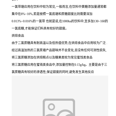
一氯带塘应用在饮料中较为常见,一般而言,在饮料中黄糖添加量通常都
集中在8%~10%,若是按照一氯底塘和蔗糖甜度比则需要深加
0.013%~0.016%的一氯带 也就是说,在1000ka的饮料中,至多加130~160的
一氯底糖,才能保证们料具有较好的甜度。
烘焙食品
由于二氯蔗糖具有耐高温以及低热值优势,在烘焙食品中应用较为广泛 .
经过高温加热的三氯蔗塘产品甜味并不会变化,目没有任何可测性损失,
将三氯蔗糖添加在烘焙糕点以及糖果类较为常见蜜饯类食品
将三氯蔗糖应用在蜜钱类食品中,添加量控制在0.15g/kg。主要是由于三
氯蔗糖具有较好的渗透性,保证甜度的同时,避免发生其他反应