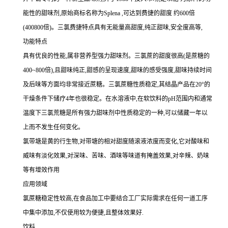
能性的甜味剂,原始商标名称为Splena ,可达到费捷的甜度 约600倍
(400800倍)。三氯费捷特点具有无能量高甜度,纯正甜味,安全度高等,
功能特点
具有优良的性能,属非营养型强力甜味剂。三氯蔗的甜度很高(是蔗糖的
400~800倍),且甜味纯正,甜感的呈现速度,甜味的感受强度,甜味持续时间
及后味等方面均非常接近蔗糖。三氯蔗糖性质稳定,其结晶产品在20°的
干燥条件下储疗4年也很稳定。在水溶液中,在软饮料的pH范围内和通常
温度下三氯荒糖是所有强力甜味剂中性质稳定的一种,可以储藏一年以
上而不发生任何变化。
氯带塘是黄的行生物,对带塘的相对甜度随滚液浓度而变化,它对酸味和
威味有淡化效果,对深味、苦味、酒味等味道有掩盖效果,对辛辣、奶味
等有增效作用
应用领域
氯蔗糖稳定性较高,在食品加工中要结合工厂实际需求在任何一道工序
中集中添加,不仅使用较为便捷,且整体效果好.
饮料