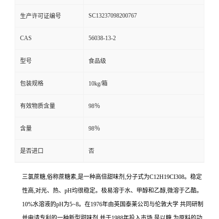
SC13237098200767
生产许可证编号
CAS
56038-13-2
型号
食品级
包装规格
10kg/箱
有效物质含量
98％
含量
98％
是否进口
否
三氯蔗糖,俗称蔗糖素,是一种高倍甜味剂,分子式为C12H19CI308。稳定
性高,对光、热、pH均很稳定。极易溶于水、甲醇和乙醇,微溶于乙酷。
10%水溶液的pH为5~8。在1976年由英国泰莱公司与伦敦大学 共同研制
并申请专利的一种新型甜味剂,并于1988年投入市场,是以糖 为原料的功