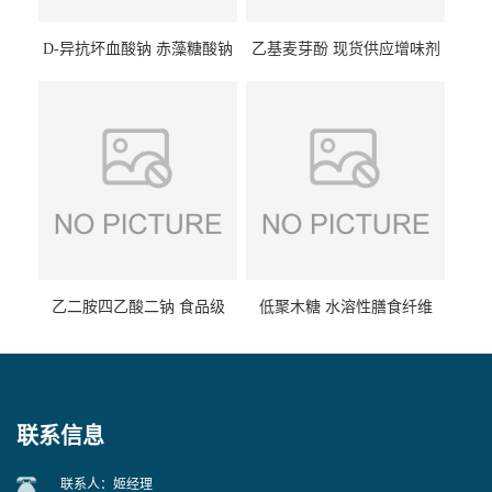
D-异抗坏血酸钠 赤藻糖酸钠
乙基麦芽酚 现货供应增味剂
食品级现货供应
食品级 量大优惠
乙二胺四乙酸二钠 食品级
低聚木糖 水溶性膳食纤维
EDTA二钠 现货量大价优
25kg/袋
联系信息
联系人：姬经理