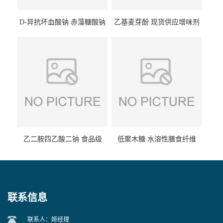
D-异抗坏血酸钠 赤藻糖酸钠
乙基麦芽酚 现货供应增味剂
食品级现货供应
食品级 量大优惠
乙二胺四乙酸二钠 食品级
低聚木糖 水溶性膳食纤维
EDTA二钠 现货量大价优
25kg/袋
联系信息
联系人：姬经理