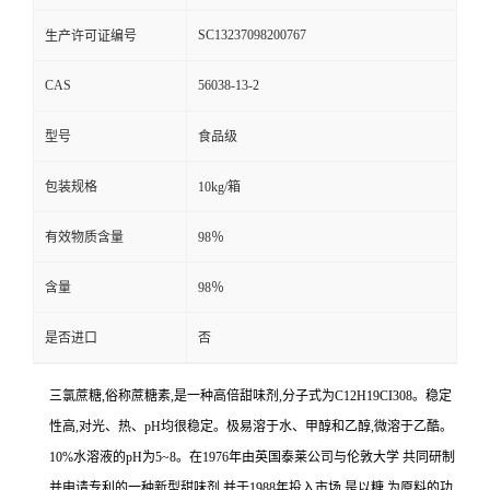
SC13237098200767
生产许可证编号
CAS
56038-13-2
型号
食品级
包装规格
10kg/箱
有效物质含量
98％
含量
98％
是否进口
否
三氯蔗糖,俗称蔗糖素,是一种高倍甜味剂,分子式为C12H19CI308。稳定
性高,对光、热、pH均很稳定。极易溶于水、甲醇和乙醇,微溶于乙酷。
10%水溶液的pH为5~8。在1976年由英国泰莱公司与伦敦大学 共同研制
并申请专利的一种新型甜味剂,并于1988年投入市场,是以糖 为原料的功