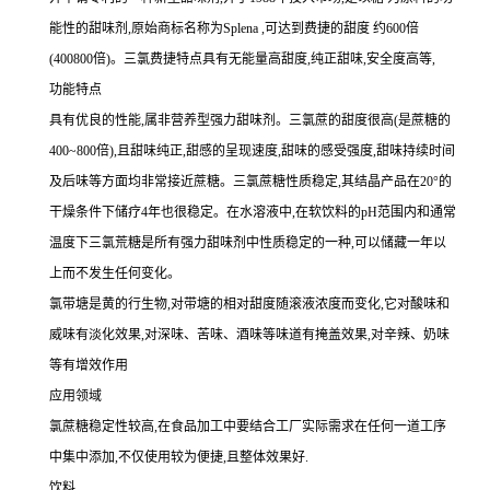
能性的甜味剂,原始商标名称为Splena ,可达到费捷的甜度 约600倍
(400800倍)。三氯费捷特点具有无能量高甜度,纯正甜味,安全度高等,
功能特点
具有优良的性能,属非营养型强力甜味剂。三氯蔗的甜度很高(是蔗糖的
400~800倍),且甜味纯正,甜感的呈现速度,甜味的感受强度,甜味持续时间
及后味等方面均非常接近蔗糖。三氯蔗糖性质稳定,其结晶产品在20°的
干燥条件下储疗4年也很稳定。在水溶液中,在软饮料的pH范围内和通常
温度下三氯荒糖是所有强力甜味剂中性质稳定的一种,可以储藏一年以
上而不发生任何变化。
氯带塘是黄的行生物,对带塘的相对甜度随滚液浓度而变化,它对酸味和
威味有淡化效果,对深味、苦味、酒味等味道有掩盖效果,对辛辣、奶味
等有增效作用
应用领域
氯蔗糖稳定性较高,在食品加工中要结合工厂实际需求在任何一道工序
中集中添加,不仅使用较为便捷,且整体效果好.
饮料