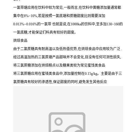
一氯带塘应用在饮料中较为常见,一般而言,在饮料中黄糖添加量通常都
集中在8%~10%,若是按照一氯底塘和蔗糖甜度比则需要深加
0.013%~0.016%的一氯带 也就是说,在1000ka的饮料中,至多加130~160的
一氯底糖,才能保证们料具有较好的甜度。
烘焙食品
由于二氯蔗糖具有耐高温以及低热值优势,在烘焙食品中应用较为广泛 .
经过高温加热的三氯蔗塘产品甜味并不会变化,目没有任何可测性损失,
将三氯蔗糖添加在烘焙糕点以及糖果类较为常见蜜饯类食品
将三氯蔗糖应用在蜜钱类食品中,添加量控制在0.15g/kg。主要是由于三
氯蔗糖具有较好的渗透性,保证甜度的同时,避免发生其他反应