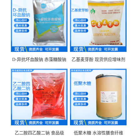
D-异抗坏血酸钠 赤藻糖酸钠
乙基麦芽酚 现货供应增味剂
食品级现货供应
食品级 量大优惠
乙二胺四乙酸二钠 食品级
低聚木糖 水溶性膳食纤维