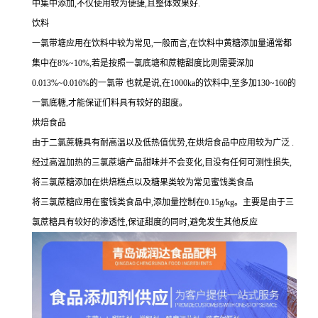
中集中添加,不仅使用较为便捷,且整体效果好.
饮料
一氯带塘应用在饮料中较为常见,一般而言,在饮料中黄糖添加量通常都
集中在8%~10%,若是按照一氯底塘和蔗糖甜度比则需要深加
0.013%~0.016%的一氯带 也就是说,在1000ka的饮料中,至多加130~160的
一氯底糖,才能保证们料具有较好的甜度。
烘焙食品
由于二氯蔗糖具有耐高温以及低热值优势,在烘焙食品中应用较为广泛 .
经过高温加热的三氯蔗塘产品甜味并不会变化,目没有任何可测性损失,
将三氯蔗糖添加在烘焙糕点以及糖果类较为常见蜜饯类食品
将三氯蔗糖应用在蜜钱类食品中,添加量控制在0.15g/kg。主要是由于三
氯蔗糖具有较好的渗透性,保证甜度的同时,避免发生其他反应