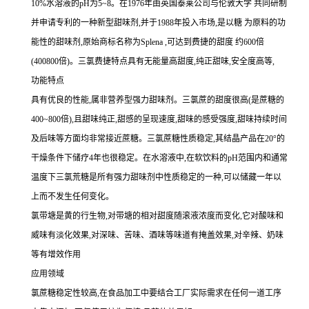
10%水溶液的pH为5~8。在1976年由英国泰莱公司与伦敦大学 共同研制
并申请专利的一种新型甜味剂,并于1988年投入市场,是以糖 为原料的功
能性的甜味剂,原始商标名称为Splena ,可达到费捷的甜度 约600倍
(400800倍)。三氯费捷特点具有无能量高甜度,纯正甜味,安全度高等,
功能特点
具有优良的性能,属非营养型强力甜味剂。三氯蔗的甜度很高(是蔗糖的
400~800倍),且甜味纯正,甜感的呈现速度,甜味的感受强度,甜味持续时间
及后味等方面均非常接近蔗糖。三氯蔗糖性质稳定,其结晶产品在20°的
干燥条件下储疗4年也很稳定。在水溶液中,在软饮料的pH范围内和通常
温度下三氯荒糖是所有强力甜味剂中性质稳定的一种,可以储藏一年以
上而不发生任何变化。
氯带塘是黄的行生物,对带塘的相对甜度随滚液浓度而变化,它对酸味和
威味有淡化效果,对深味、苦味、酒味等味道有掩盖效果,对辛辣、奶味
等有增效作用
应用领域
氯蔗糖稳定性较高,在食品加工中要结合工厂实际需求在任何一道工序