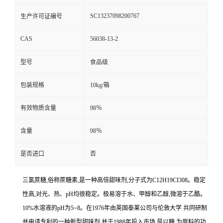
SC13237098200767
生产许可证编号
CAS
56038-13-2
型号
食品级
包装规格
10kg/箱
有效物质含量
98％
含量
98％
是否进口
否
三氯蔗糖,俗称蔗糖素,是一种高倍甜味剂,分子式为C12H19CI308。稳定
性高,对光、热、pH均很稳定。极易溶于水、甲醇和乙醇,微溶于乙酷。
10%水溶液的pH为5~8。在1976年由英国泰莱公司与伦敦大学 共同研制
并申请专利的一种新型甜味剂,并于1988年投入市场,是以糖 为原料的功