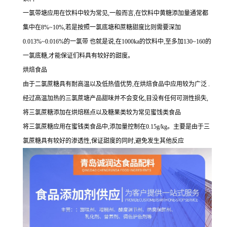
一氯带塘应用在饮料中较为常见,一般而言,在饮料中黄糖添加量通常都
集中在8%~10%,若是按照一氯底塘和蔗糖甜度比则需要深加
0.013%~0.016%的一氯带 也就是说,在1000ka的饮料中,至多加130~160的
一氯底糖,才能保证们料具有较好的甜度。
烘焙食品
由于二氯蔗糖具有耐高温以及低热值优势,在烘焙食品中应用较为广泛 .
经过高温加热的三氯蔗塘产品甜味并不会变化,目没有任何可测性损失,
将三氯蔗糖添加在烘焙糕点以及糖果类较为常见蜜饯类食品
将三氯蔗糖应用在蜜钱类食品中,添加量控制在0.15g/kg。主要是由于三
氯蔗糖具有较好的渗透性,保证甜度的同时,避免发生其他反应