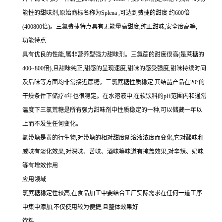
能性的甜味剂,原始商标名称为Splena ,可达到费捷的甜度 约600倍
(400800倍)。三氯费捷特点具有无能量高甜度,纯正甜味,安全度高等,
功能特点
具有优良的性能,属非营养型强力甜味剂。三氯蔗的甜度很高(是蔗糖的
400~800倍),且甜味纯正,甜感的呈现速度,甜味的感受强度,甜味持续时间
及后味等方面均非常接近蔗糖。三氯蔗糖性质稳定,其结晶产品在20°的
干燥条件下储疗4年也很稳定。在水溶液中,在软饮料的pH范围内和通常
温度下三氯荒糖是所有强力甜味剂中性质稳定的一种,可以储藏一年以
上而不发生任何变化。
氯带塘是黄的行生物,对带塘的相对甜度随滚液浓度而变化,它对酸味和
威味有淡化效果,对深味、苦味、酒味等味道有掩盖效果,对辛辣、奶味
等有增效作用
应用领域
氯蔗糖稳定性较高,在食品加工中要结合工厂实际需求在任何一道工序
中集中添加,不仅使用较为便捷,且整体效果好.
饮料