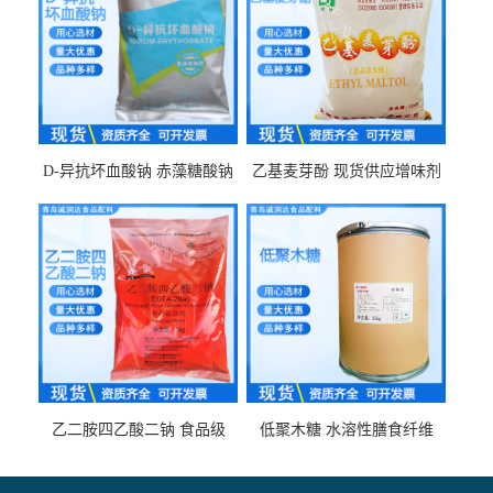
D-异抗坏血酸钠 赤藻糖酸钠
乙基麦芽酚 现货供应增味剂
食品级现货供应
食品级 量大优惠
乙二胺四乙酸二钠 食品级
低聚木糖 水溶性膳食纤维
EDTA二钠 现货量大价优
25kg/袋