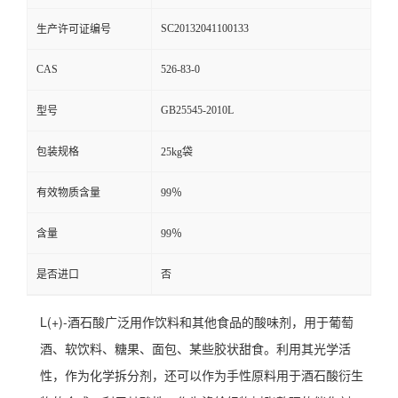
SC20132041100133
生产许可证编号
CAS
526-83-0
GB25545-2010L
型号
包装规格
25kg袋
有效物质含量
99％
含量
99％
是否进口
否
L(+)-酒石酸广泛用作饮料和其他食品的酸味剂，用于葡萄
酒、软饮料、糖果、面包、某些胶状甜食。利用其光学活
性，作为化学拆分剂，还可以作为手性原料用于酒石酸衍生