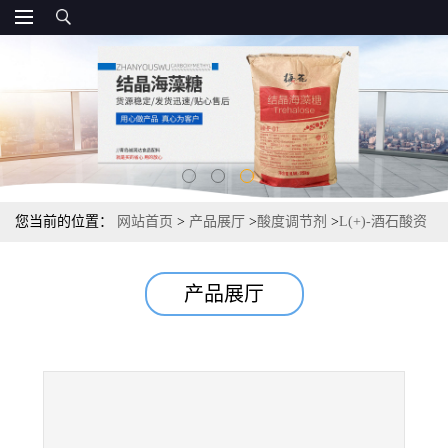
您当前的位置：
网站首页
>
产品展厅
>
酸度调节剂
>
L(+)-酒石酸资
质报价 食品级 酸度调节剂 常茂L酒石酸
产品展厅