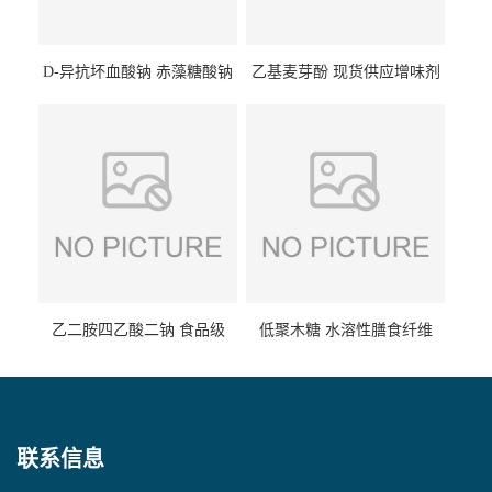
D-异抗坏血酸钠 赤藻糖酸钠
乙基麦芽酚 现货供应增味剂
食品级现货供应
食品级 量大优惠
乙二胺四乙酸二钠 食品级
低聚木糖 水溶性膳食纤维
EDTA二钠 现货量大价优
25kg/袋
联系信息