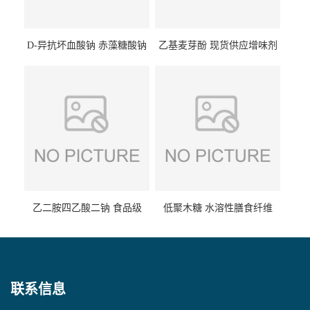
D-异抗坏血酸钠 赤藻糖酸钠
乙基麦芽酚 现货供应增味剂
食品级现货供应
食品级 量大优惠
乙二胺四乙酸二钠 食品级
低聚木糖 水溶性膳食纤维
EDTA二钠 现货量大价优
25kg/袋
联系信息