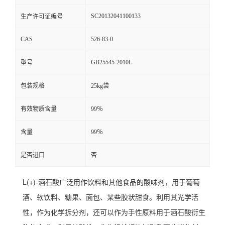
SC20132041100133
生产许可证编号
CAS
526-83-0
GB25545-2010L
型号
包装规格
25kg袋
有效物质含量
99％
含量
99％
是否进口
否
L(+)-酒石酸广泛用作饮料和其他食品的酸味剂，用于葡萄
酒、软饮料、糖果、面包、某些胶状甜食。利用其光学活
性，作为化学拆分剂，还可以作为手性原料用于酒石酸衍生