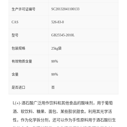
SC20132041100133
生产许可证编号
CAS
526-83-0
GB25545-2010L
型号
包装规格
25kg袋
有效物质含量
99％
含量
99％
是否进口
否
L(+)-酒石酸广泛用作饮料和其他食品的酸味剂，用于葡萄
酒、软饮料、糖果、面包、某些胶状甜食。利用其光学活
性，作为化学拆分剂，还可以作为手性原料用于酒石酸衍生