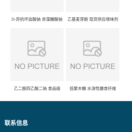
D-异抗坏血酸钠 赤藻糖酸钠
乙基麦芽酚 现货供应增味剂
食品级现货供应
食品级 量大优惠
乙二胺四乙酸二钠 食品级
低聚木糖 水溶性膳食纤维
EDTA二钠 现货量大价优
25kg/袋
联系信息