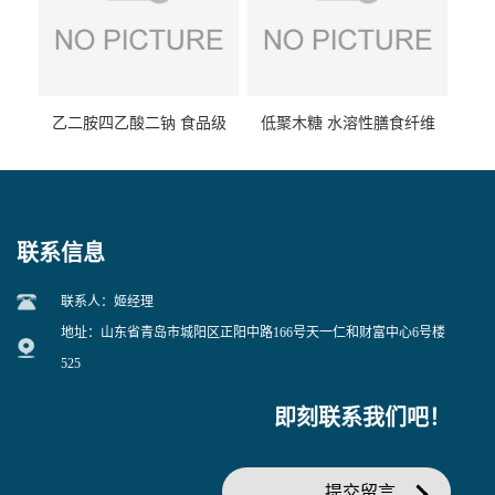
乙二胺四乙酸二钠 食品级
低聚木糖 水溶性膳食纤维
EDTA二钠 现货量大价优
25kg/袋
联系信息
联系人：姬经理
地址：山东省青岛市城阳区正阳中路166号天一仁和财富中心6号楼
525
即刻联系我们吧！
提交留言