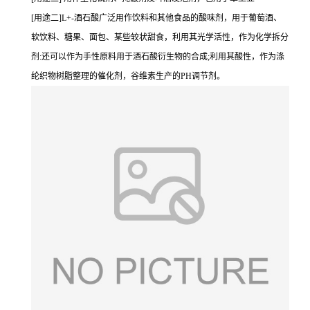
[用途二]L+-酒石酸广泛用作饮料和其他食品的酸味剂，用于葡萄酒、
软饮料、糖果、面包、某些较状甜食，利用其光学活性，作为化学拆分
剂:还可以作为手性原料用于酒石酸衍生物的合成;利用其酸性，作为涤
纶织物树脂整理的催化剂，谷维素生产的PH调节剂。