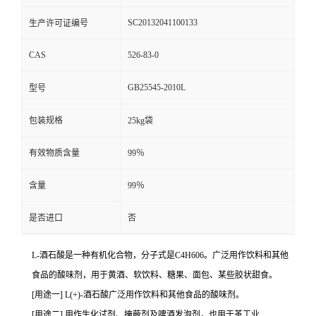
SC20132041100133
生产许可证编号
CAS
526-83-0
GB25545-2010L
型号
包装规格
25kg袋
有效物质含量
99％
含量
99％
是否进口
否
L-酒石酸是一种有机化合物，分子式是C4H606。广泛用作饮料和其他
食品的酸味剂，用于黄酒、软饮料、糖果、面包、某些胶状甜食。
[用途一] L(+)-酒石酸广泛用作饮料和其他食品的酸味剂。
[用途二] 用作生化试剂、掩蔽剂及啤酒发泡剂，也用于革工业