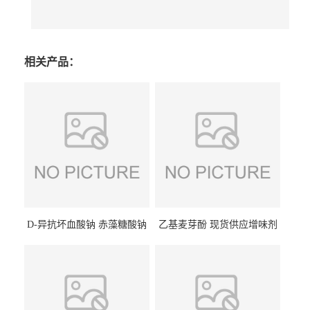
相关产品：
D-异抗坏血酸钠 赤藻糖酸钠
乙基麦芽酚 现货供应增味剂
食品级现货供应
食品级 量大优惠