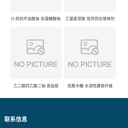
D-异抗坏血酸钠 赤藻糖酸钠
乙基麦芽酚 现货供应增味剂
食品级现货供应
食品级 量大优惠
乙二胺四乙酸二钠 食品级
低聚木糖 水溶性膳食纤维
EDTA二钠 现货量大价优
25kg/袋
联系信息