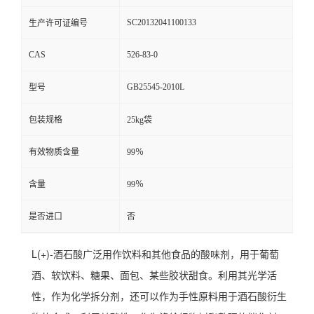
SC20132041100133
生产许可证编号
CAS
526-83-0
GB25545-2010L
型号
包装规格
25kg袋
有效物质含量
99％
含量
99％
是否进口
否
L(+)-酒石酸广泛用作饮料和其他食品的酸味剂，用于葡萄
酒、软饮料、糖果、面包、某些胶状甜食。利用其光学活
性，作为化学拆分剂，还可以作为手性原料用于酒石酸衍生