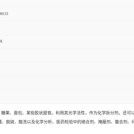
00133
0L
饮料、糖果、面包、某些胶状甜食。利用其光学活性，作为化学拆分剂，还
镀、脱硫、酸洗以及化学分析、医药检验中的络合剂、掩蔽剂、螯合剂、