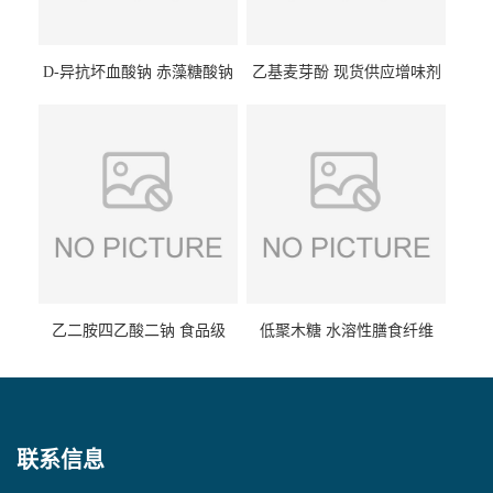
D-异抗坏血酸钠 赤藻糖酸钠
乙基麦芽酚 现货供应增味剂
食品级现货供应
食品级 量大优惠
乙二胺四乙酸二钠 食品级
低聚木糖 水溶性膳食纤维
EDTA二钠 现货量大价优
25kg/袋
联系信息