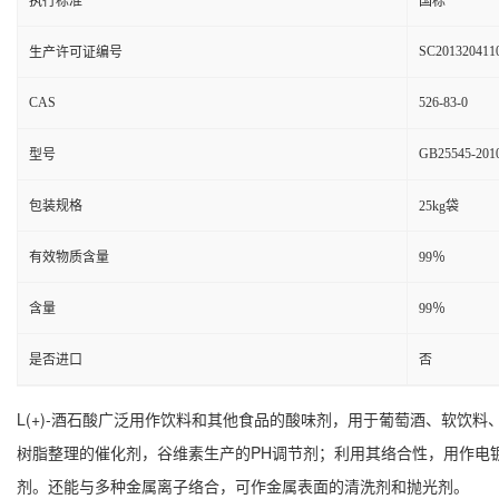
执行标准
国标
SC201320411
生产许可证编号
CAS
526-83-0
GB25545-201
型号
包装规格
25kg袋
有效物质含量
99％
含量
99％
是否进口
否
L(+)-酒石酸广泛用作饮料和其他食品的酸味剂，用于葡萄酒、软
树脂整理的催化剂，谷维素生产的PH调节剂；利用其络合性，用作电
剂。还能与多种金属离子络合，可作金属表面的清洗剂和抛光剂。