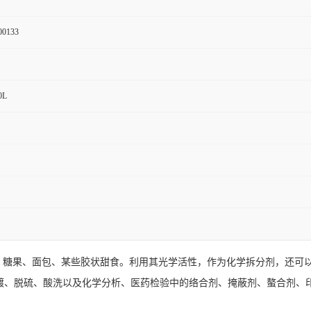
00133
0L
饮料、糖果、面包、某些胶状甜食。利用其光学活性，作为化学拆分剂，还
镀、脱硫、酸洗以及化学分析、医药检验中的络合剂、掩蔽剂、螯合剂、