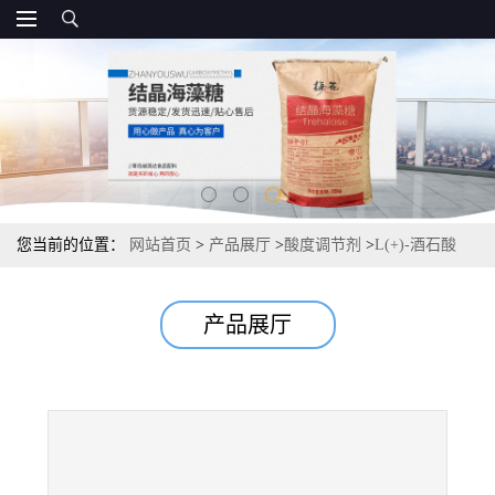
您当前的位置：
网站首页
>
产品展厅
>
酸度调节剂
>
L(+)-酒石酸
25kg/袋资质 酸度调节剂 常茂L酒石酸报价
产品展厅