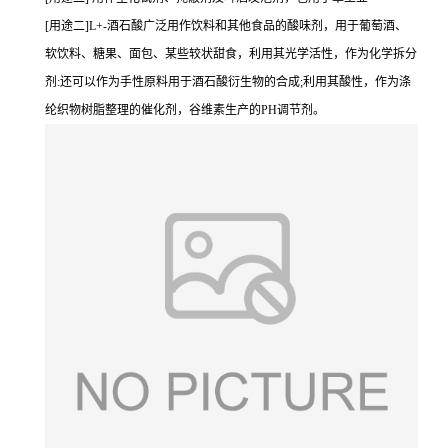
[用途二]L+-酒石酸广泛用作饮料和其他食品的酸味剂，用于葡萄酒、
软饮料、糖果、面包、某些较状甜食，利用其光学活性，作为化学拆分
剂:还可以作为手性原料用于酒石酸衍生物的合成;利用其酸性，作为涤
纶织物树脂整理的催化剂，谷维素生产的PH调节剂。