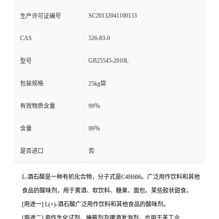
SC20132041100133
生产许可证编号
CAS
526-83-0
GB25545-2010L
型号
包装规格
25kg袋
有效物质含量
99％
含量
99％
是否进口
否
L-酒石酸是一种有机化合物，分子式是C4H606。广泛用作饮料和其他
食品的酸味剂，用于黄酒、软饮料、糖果、面包、某些胶状甜食。
[用途一] L(+)-酒石酸广泛用作饮料和其他食品的酸味剂。
[用途二] 用作生化试剂、掩蔽剂及啤酒发泡剂，也用于革工业