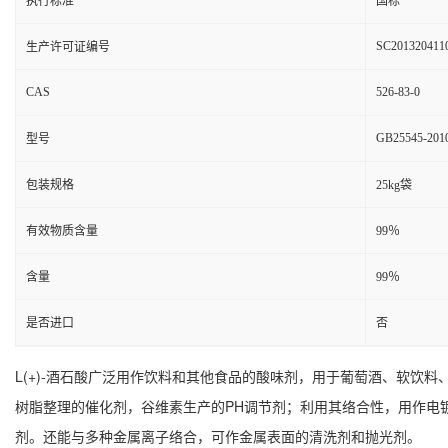
执行标准
国标
SC201320411
生产许可证编号
CAS
526-83-0
GB25545-201
型号
包装规格
25kg袋
有效物质含量
99％
含量
99％
是否进口
否
L(+)-酒石酸广泛用作饮料和其他食品的酸味剂，用于葡萄酒、软
树脂整理的催化剂，谷维素生产的PH调节剂；利用其络合性，用作电
剂。还能与多种金属离子络合，可作金属表面的清洗剂和抛光剂。