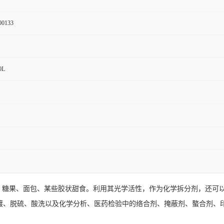
00133
0L
饮料、糖果、面包、某些胶状甜食。利用其光学活性，作为化学拆分剂，还
镀、脱硫、酸洗以及化学分析、医药检验中的络合剂、掩蔽剂、螯合剂、