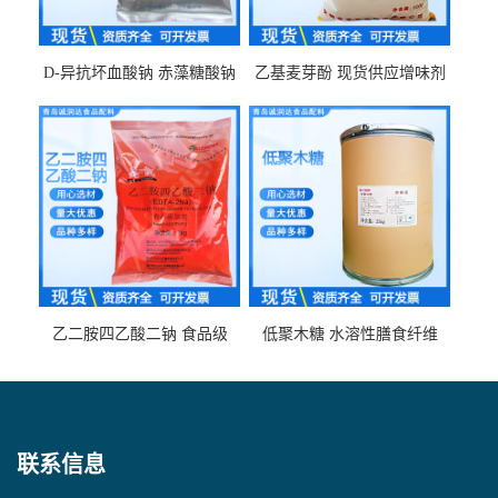
D-异抗坏血酸钠 赤藻糖酸钠
乙基麦芽酚 现货供应增味剂
食品级现货供应
食品级 量大优惠
乙二胺四乙酸二钠 食品级
低聚木糖 水溶性膳食纤维
EDTA二钠 现货量大价优
25kg/袋
联系信息