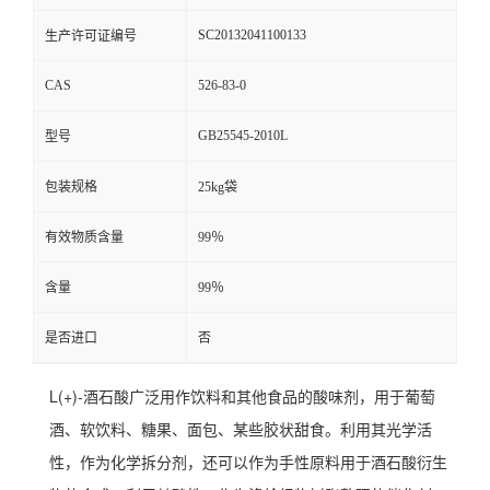
SC20132041100133
生产许可证编号
CAS
526-83-0
GB25545-2010L
型号
包装规格
25kg袋
有效物质含量
99％
含量
99％
是否进口
否
L(+)-酒石酸广泛用作饮料和其他食品的酸味剂，用于葡萄
酒、软饮料、糖果、面包、某些胶状甜食。利用其光学活
性，作为化学拆分剂，还可以作为手性原料用于酒石酸衍生