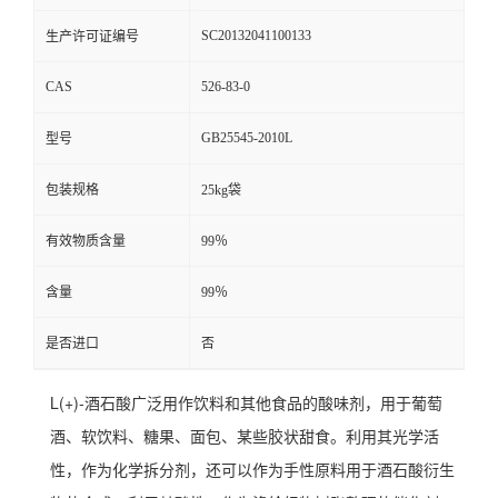
SC20132041100133
生产许可证编号
CAS
526-83-0
GB25545-2010L
型号
包装规格
25kg袋
有效物质含量
99％
含量
99％
是否进口
否
L(+)-酒石酸广泛用作饮料和其他食品的酸味剂，用于葡萄
酒、软饮料、糖果、面包、某些胶状甜食。利用其光学活
性，作为化学拆分剂，还可以作为手性原料用于酒石酸衍生