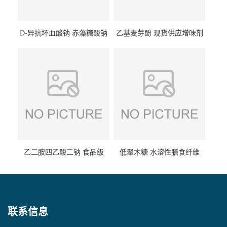
D-异抗坏血酸钠 赤藻糖酸钠
乙基麦芽酚 现货供应增味剂
食品级现货供应
食品级 量大优惠
乙二胺四乙酸二钠 食品级
低聚木糖 水溶性膳食纤维
EDTA二钠 现货量大价优
25kg/袋
联系信息