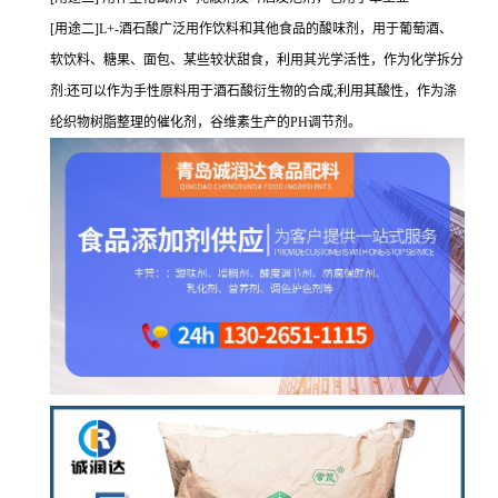
[用途二]L+-酒石酸广泛用作饮料和其他食品的酸味剂，用于葡萄酒、
软饮料、糖果、面包、某些较状甜食，利用其光学活性，作为化学拆分
剂:还可以作为手性原料用于酒石酸衍生物的合成;利用其酸性，作为涤
纶织物树脂整理的催化剂，谷维素生产的PH调节剂。