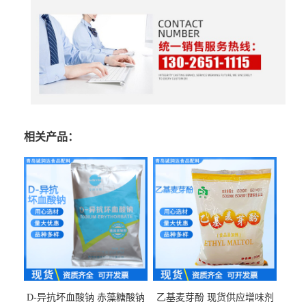
相关产品：
D-异抗坏血酸钠 赤藻糖酸钠
乙基麦芽酚 现货供应增味剂