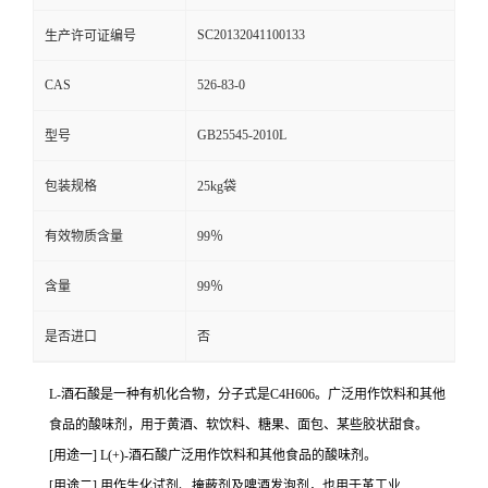
SC20132041100133
生产许可证编号
CAS
526-83-0
GB25545-2010L
型号
包装规格
25kg袋
有效物质含量
99％
含量
99％
是否进口
否
L-酒石酸是一种有机化合物，分子式是C4H606。广泛用作饮料和其他
食品的酸味剂，用于黄酒、软饮料、糖果、面包、某些胶状甜食。
[用途一] L(+)-酒石酸广泛用作饮料和其他食品的酸味剂。
[用途二] 用作生化试剂、掩蔽剂及啤酒发泡剂，也用于革工业