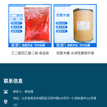
食品级现货供应
食品级 量大优惠
乙二胺四乙酸二钠 食品级
低聚木糖 水溶性膳食纤维
EDTA二钠 现货量大价优
25kg/袋
联系信息
联系人：姬经理
地址：山东省青岛市城阳区正阳中路166号天一仁和财富中心6号楼
525